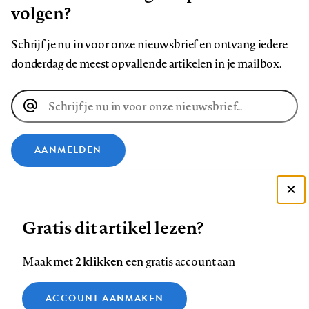
volgen?
Schrijf je nu in voor onze nieuwsbrief en ontvang iedere
donderdag de meest opvallende artikelen in je mailbox.
E-
mailadres
AANMELDEN
VOLG ONS OP
Deze site gebruikt cookies
Gratis dit artikel lezen?
Zie onze cookie policy
Volg
Volg
Volg
Volg
Volg
Volg
ACCEPTEER AANBEVOLEN INSTELLINGEN
ons
ons
2 klikken
ons
ons
ons
ons
Maak met
een gratis account aan
op
op
op
op
op
op
Contact
Colofon
Disclaimer
Privacy
About us
Functionele cookies
Footer
ACCOUNT AANMAKEN
Facebook
LinkedIn
Bluesky
Instagram
YouTube
Pinterest
Medische vragen verdienen
Sluiten