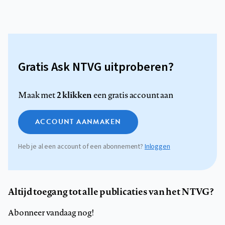
Gratis Ask NTVG uitproberen?
2 klikken
Maak met
een gratis account aan
ACCOUNT AANMAKEN
Heb je al een account of een abonnement?
Inloggen
Altijd toegang tot alle publicaties van het NTVG?
Abonneer vandaag nog!