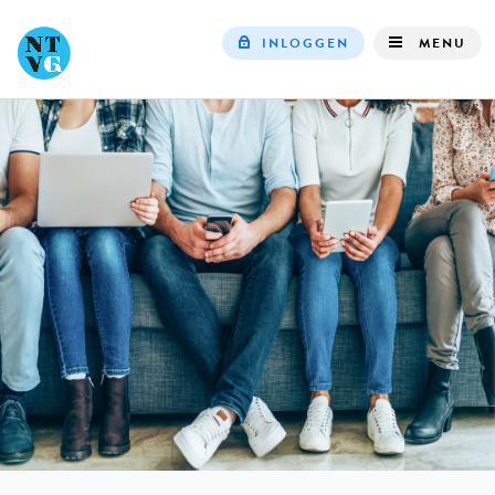
INLOGGEN
MENU
Top
navigation
IN