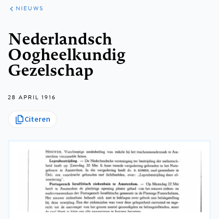
ARTIKELEN
HET
NIEUWS
KORT
Kruimelpad
Nederlandsch
Oogheelkundig
Gezelschap
28 APRIL 1916
Citeren