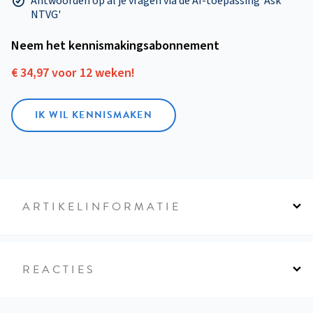
Antwoorden op al je vragen via de AI-toepassing 'Ask
NTVG'
Neem het kennismakings­abonnement
€ 34,97 voor 12 weken!
IK WIL KENNISMAKEN
ARTIKELINFORMATIE
REACTIES