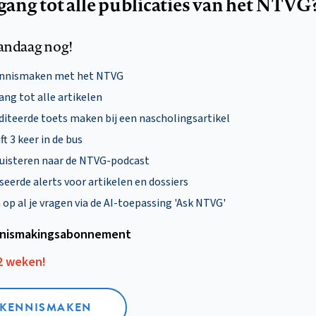
egang tot alle publicaties van het NTVG
andaag nog!
ennismaken met het NTVG
ng tot alle artikelen
diteerde toets maken bij een nascholingsartikel
ft 3 keer in de bus
uisteren naar de NTVG-podcast
eerde alerts voor artikelen en dossiers
p al je vragen via de AI-toepassing 'Ask NTVG'
nismakings­abonnement
12 weken!
L KENNISMAKEN