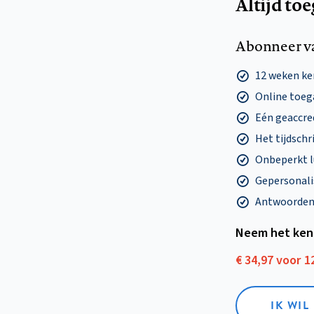
Altijd to
Abonneer v
12 weken k
Online toega
Eén geaccre
Het tijdschri
Onbeperkt l
Gepersonalis
Antwoorden o
Neem het ken
€ 34,97 voor 
IK WI