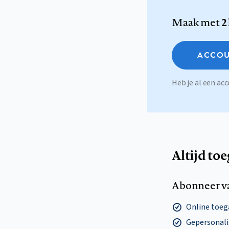
Maak met
2
ACCOU
Heb je al een a
Altijd to
Abonneer v
Online toega
Gepersonalis