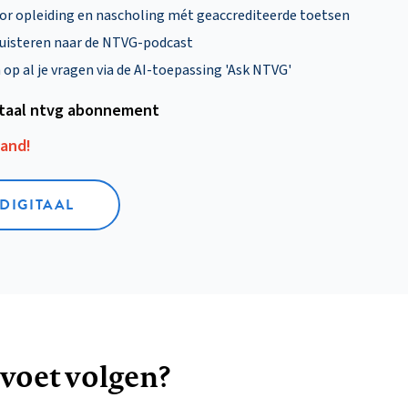
oor opleiding en nascholing mét geaccrediteerde toetsen
uisteren naar de NTVG-podcast
p al je vragen via de AI-toepassing 'Ask NTVG'
itaal ntvg abonnement
aand!
 DIGITAAL
 voet volgen?