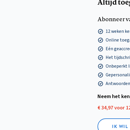
Altijd to
Abonneer v
12 weken k
Online toega
Eén geaccre
Het tijdschri
Onbeperkt l
Gepersonalis
Antwoorden o
Neem het ken
€ 34,97 voor 
IK WI