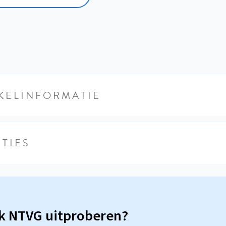
KELINFORMATIE
TIES
sk NTVG uitproberen?