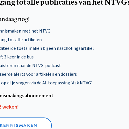
egang tot alle publicaties van het NTVG
andaag nog!
ennismaken met het NTVG
ng tot alle artikelen
diteerde toets maken bij een nascholingsartikel
ft 3 keer in de bus
uisteren naar de NTVG-podcast
eerde alerts voor artikelen en dossiers
p al je vragen via de AI-toepassing 'Ask NTVG'
nismakings­abonnement
12 weken!
L KENNISMAKEN