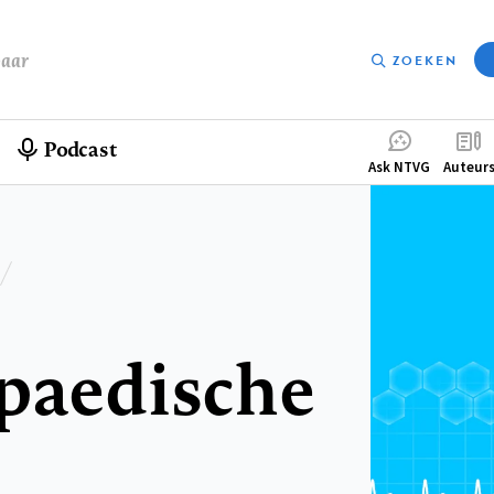
baar
ZOEKEN
Podcast
Compleme
Ask NTVG
Auteur
menu
opaedische