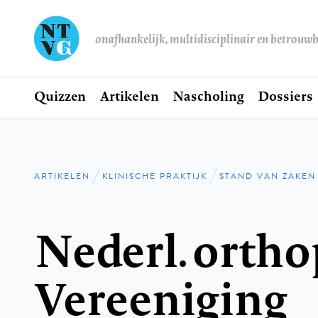
onafhankelijk, multidisciplinair en betrouw
Home
Quizzen
Artikelen
Nascholing
Dossiers
Hoofdnavigatie
ARTIKELEN
KLINISCHE PRAKTIJK
STAND VAN ZAKEN
Kruimelpad
Nederl. orth
Vereeniging