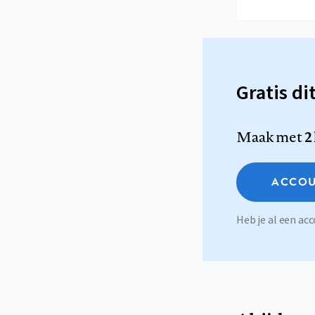
Gratis di
Maak met
2
ACCOU
Heb je al een a