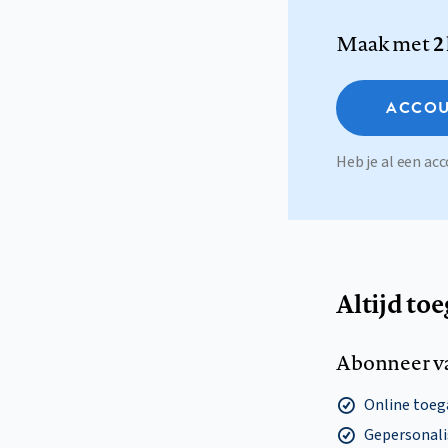
Maak met
2
ACCOU
Heb je al een a
Altijd to
Abonneer v
Online toega
Gepersonalis