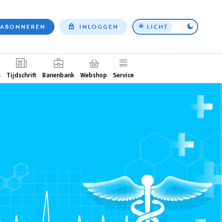
ABONNEREN
INLOGGEN
LICHT
Top
nav
ntair
s
Tijdschrift
Banenbank
Webshop
Service