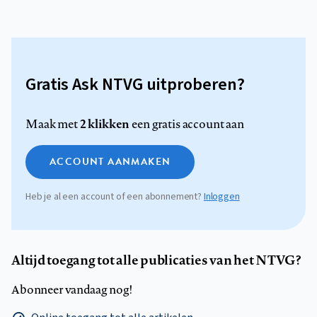
Gratis Ask NTVG uitproberen?
2 klikken
Maak met
een gratis account aan
ACCOUNT AANMAKEN
Heb je al een account of een abonnement?
Inloggen
Altijd toegang tot alle publicaties van het NTVG?
Abonneer vandaag nog!