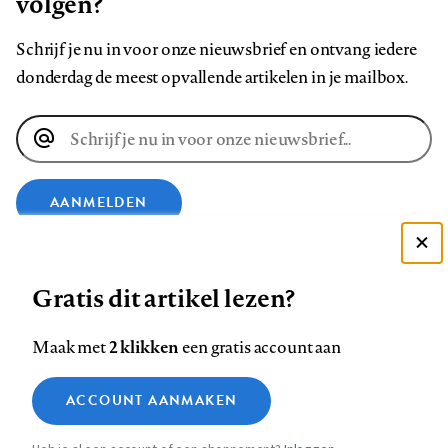
volgen?
Schrijf je nu in voor onze nieuwsbrief en ontvang iedere
donderdag de meest opvallende artikelen in je mailbox.
E-
mailadres
AANMELDEN
Deze site gebruikt cookies
VOLG ONS OP
Gratis dit artikel lezen?
Zie onze cookie policy
ACCEPTEER AANBEVOLEN INSTELLINGEN
Volg
Volg
Volg
Volg
Volg
Volg
2 klikken
Maak met
een gratis account aan
ons
ons
ons
ons
ons
ons
Functionele cookies
op
op
op
op
op
op
Contact
Colofon
Disclaimer
Privacy
About us
ACCOUNT AANMAKEN
Medische vragen verdienen
Sluiten
Footer
Analytische cookies
Facebook
LinkedIn
Bluesky
Instagram
YouTube
Pinterest
betrouwbare antwoorden