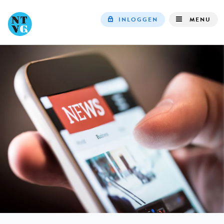
INLOGGEN
MENU
Top
navigation
IN