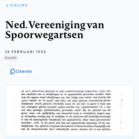
ARTIKELEN
HET
NIEUWS
KORT
Kruimelpad
Ned. Vereeniging van
Spoorwegartsen
25 FEBRUARI 1905
Daniëls
Citeren