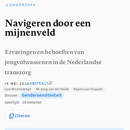
ARTIKELEN
ONDERZOEK
ONDERZOEK
Kruimelpad
Navigeren door een
mijnenveld
Ervaringen en behoeften van
jongvolwassenen in de Nederlandse
transzorg
14 MEI 2026
ABSTRACT
Lise Woensdregt
Mi Jung van der Velde
Naomi van Stapele
Gendersensitiviteit
Dossier
Leestijd
18 minuten
Citeren