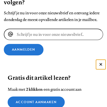
volgen?
Schrijf je nu in voor onze nieuwsbrief en ontvang iedere
donderdag de meest opvallende artikelen in je mailbox.
E-
mailadres
AANMELDEN
VOLG ONS OP
Deze site gebruikt cookies
Gratis dit artikel lezen?
Zie onze cookie policy
Volg
Volg
Volg
Volg
Volg
Volg
ACCEPTEER AANBEVOLEN INSTELLINGEN
ons
ons
ons
ons
ons
ons
2 klikken
Maak met
een gratis account aan
op
op
op
op
op
op
Contact
Colofon
Disclaimer
Privacy
About us
Functionele cookies
Footer
Facebook
ACCOUNT AANMAKEN
LinkedIn
Bluesky
Instagram
YouTube
Pinterest
Medische vragen verdienen
Sluiten
Analytische cookies