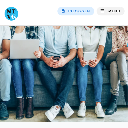
INLOGGEN
MENU
Top
navigation
IN