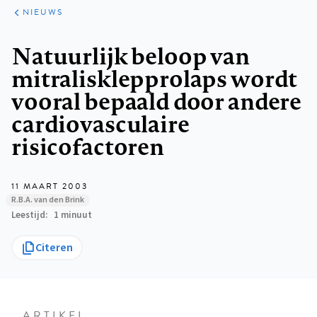
ARTIKELEN
HET
NIEUWS
KORT
Kruimelpad
Natuurlijk beloop van
mitralisklepprolaps wordt
vooral bepaald door andere
cardiovasculaire
risicofactoren
11 MAART 2003
R.B.A. van den Brink
Leestijd
1 minuut
Citeren
ARTIKEL