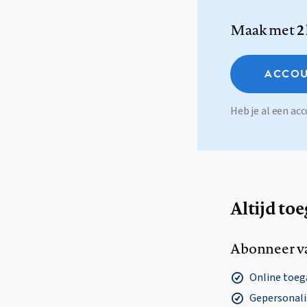
Maak met
2
ACCOU
Heb je al een a
Altijd to
Abonneer v
Online toega
Gepersonalis