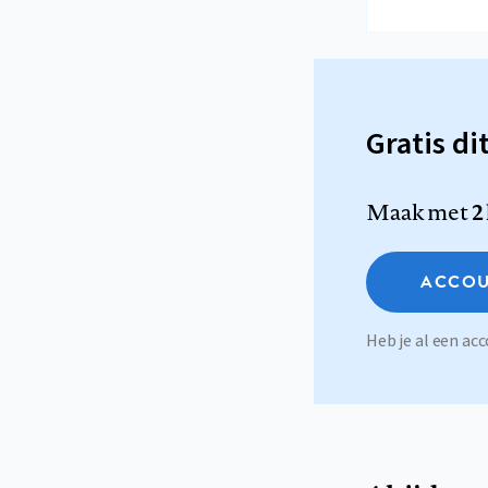
Gratis di
Maak met
2
ACCOU
Heb je al een a