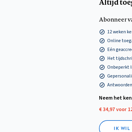
Altijd to
Abonneer v
12 weken k
Online toega
Eén geaccre
Het tijdschri
Onbeperkt l
Gepersonalis
Antwoorden o
Neem het ken
€ 34,97 voor 
IK WI