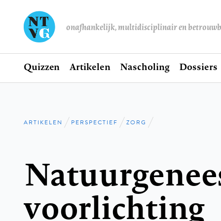
onafhankelijk, multidisciplinair en betrouw
Home
Quizzen
Artikelen
Nascholing
Dossiers
Hoofdnavigatie
ARTIKELEN
PERSPECTIEF
ZORG
Kruimelpad
Natuurgenee
voorlichting