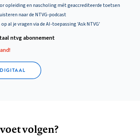
oor opleiding en nascholing mét geaccrediteerde toetsen
uisteren naar de NTVG-podcast
p al je vragen via de AI-toepassing 'Ask NTVG'
itaal ntvg abonnement
aand!
 DIGITAAL
 voet volgen?