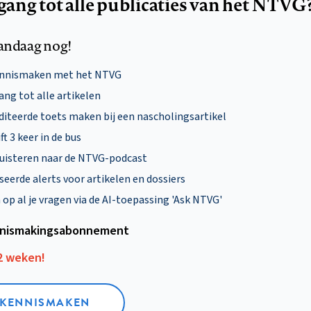
egang tot alle publicaties van het NTVG
andaag nog!
ennismaken met het NTVG
ng tot alle artikelen
diteerde toets maken bij een nascholingsartikel
ft 3 keer in de bus
uisteren naar de NTVG-podcast
eerde alerts voor artikelen en dossiers
p al je vragen via de AI-toepassing 'Ask NTVG'
nismakings­abonnement
12 weken!
L KENNISMAKEN