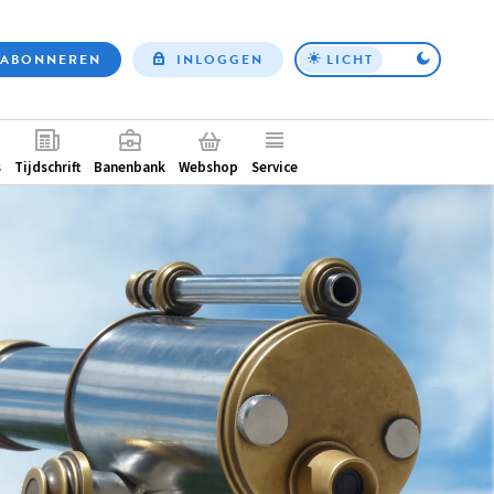
ABONNEREN
INLOGGEN
LICHT
Top
nav
ntair
s
Tijdschrift
Banenbank
Webshop
Service