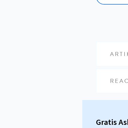
ARTI
REAC
Gratis A