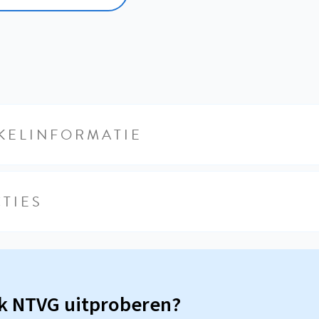
KELINFORMATIE
TIES
sk NTVG uitproberen?