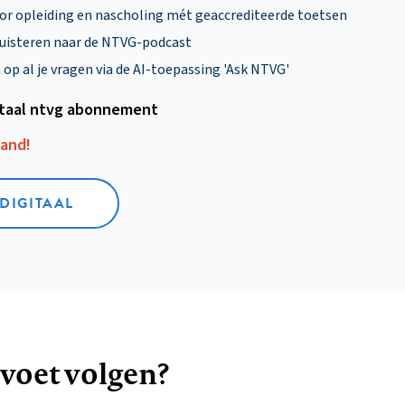
oor opleiding en nascholing mét geaccrediteerde toetsen
uisteren naar de NTVG-podcast
p al je vragen via de AI-toepassing 'Ask NTVG'
itaal ntvg abonnement
aand!
 DIGITAAL
 voet volgen?