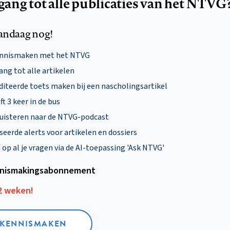
egang tot alle publicaties van het NTVG
andaag nog!
ennismaken met het NTVG
ng tot alle artikelen
diteerde toets maken bij een nascholingsartikel
ft 3 keer in de bus
uisteren naar de NTVG-podcast
eerde alerts voor artikelen en dossiers
p al je vragen via de AI-toepassing 'Ask NTVG'
nismakings­abonnement
12 weken!
L KENNISMAKEN