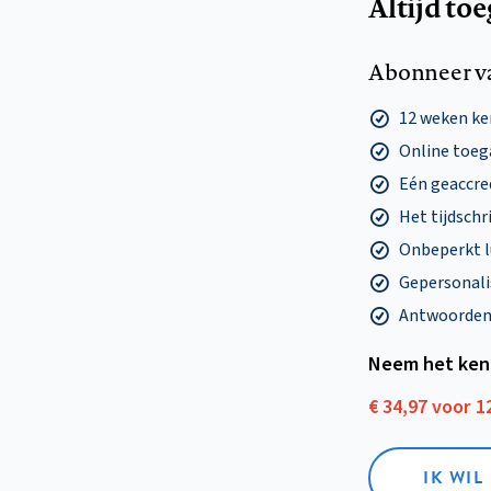
Altijd to
Abonneer v
12 weken k
Online toega
Eén geaccre
Het tijdschri
Onbeperkt l
Gepersonalis
Antwoorden o
Neem het ken
€ 34,97 voor 
IK WI