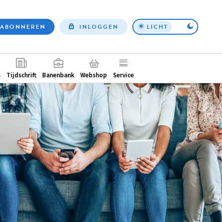
ABONNEREN
INLOGGEN
LICHT
Top
nav
ntair
s
Tijdschrift
Banenbank
Webshop
Service