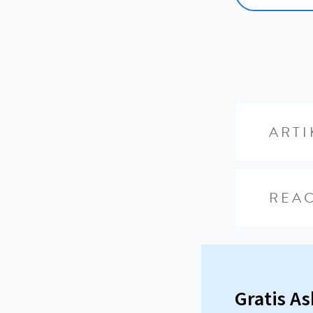
ARTI
REAC
Gratis A