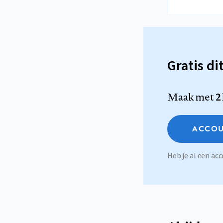
Gratis di
Maak met
2
ACCOU
Heb je al een a