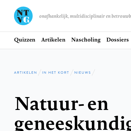
onafhankelijk, multidisciplinair en betrouw
Home
Quizzen
Artikelen
Nascholing
Dossiers
Hoofdnavigatie
ARTIKELEN
IN HET KORT
NIEUWS
Kruimelpad
Natuur- en
geneeskundig