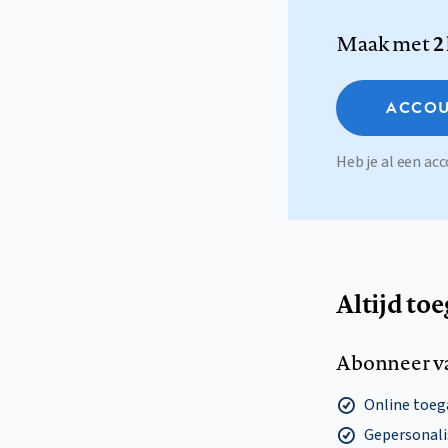
Maak met
2
ACCOU
Heb je al een a
Altijd to
Abonneer v
Online toega
Gepersonalis