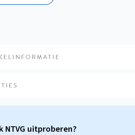
KELINFORMATIE
TIES
sk NTVG uitproberen?