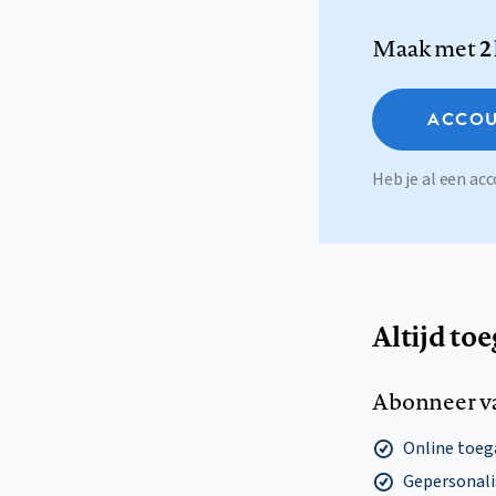
Maak met
2
ACCOU
Heb je al een a
Altijd to
Abonneer v
Online toega
Gepersonalis