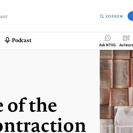
baar
ZOEKEN
Podcast
Compleme
Ask NTVG
Auteur
menu
 of the
ontraction