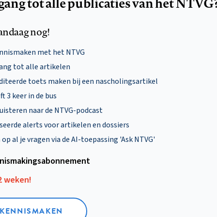
egang tot alle publicaties van het NTVG
andaag nog!
ennismaken met het NTVG
ng tot alle artikelen
diteerde toets maken bij een nascholingsartikel
ft 3 keer in de bus
uisteren naar de NTVG-podcast
eerde alerts voor artikelen en dossiers
p al je vragen via de AI-toepassing 'Ask NTVG'
nismakings­abonnement
12 weken!
L KENNISMAKEN