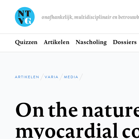
onafhankelijk, multidisciplinair en betrouw
Home
Quizzen
Artikelen
Nascholing
Dossiers
Hoofdnavigatie
ARTIKELEN
VARIA
MEDIA
Kruimelpad
On the nature
myocardial c