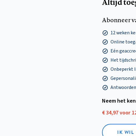
Altijd to
Abonneer v
12 weken k
Online toega
Eén geaccre
Het tijdschri
Onbeperkt l
Gepersonalis
Antwoorden o
Neem het ken
€ 34,97 voor 
IK WI