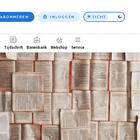
ABONNEREN
INLOGGEN
LICHT
Top
nav
ntair
s
Tijdschrift
Banenbank
Webshop
Service