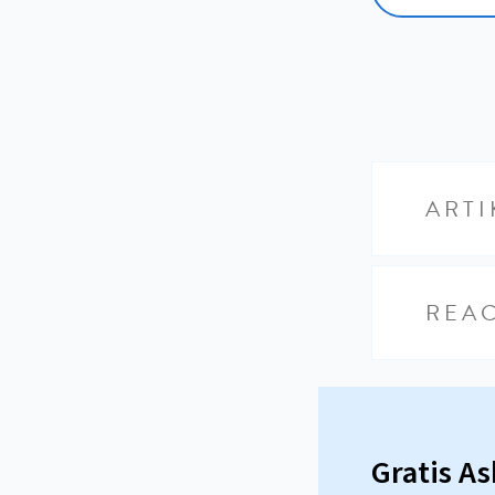
ARTI
REAC
Gratis A