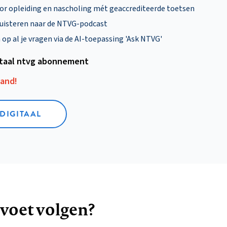
oor opleiding en nascholing mét geaccrediteerde toetsen
uisteren naar de NTVG-podcast
p al je vragen via de AI-toepassing 'Ask NTVG'
itaal ntvg abonnement
aand!
 DIGITAAL
 voet volgen?