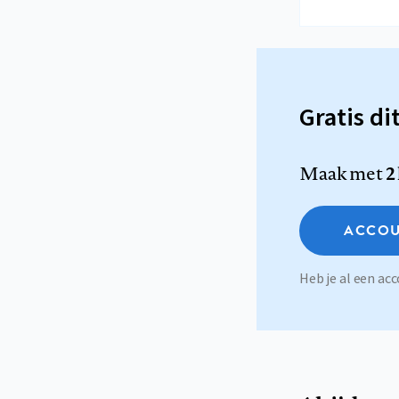
Gratis di
Maak met
2
ACCOU
Heb je al een a