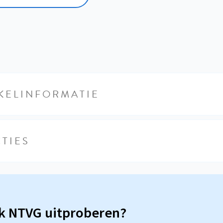
KELINFORMATIE
TIES
sk NTVG uitproberen?