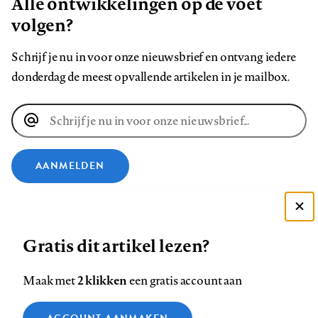
Alle ontwikkelingen op de voet
volgen?
Schrijf je nu in voor onze nieuwsbrief en ontvang iedere
donderdag de meest opvallende artikelen in je mailbox.
E-
mailadres
AANMELDEN
VOLG ONS OP
Deze site gebruikt cookies
Gratis dit artikel lezen?
Zie onze cookie policy
Volg
Volg
Volg
Volg
Volg
Volg
ACCEPTEER AANBEVOLEN INSTELLINGEN
ons
ons
2 klikken
ons
ons
ons
ons
Maak met
een gratis account aan
op
op
op
op
op
op
Contact
Colofon
Disclaimer
Privacy
About us
Functionele cookies