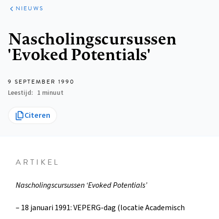
ARTIKELEN
HET
NIEUWS
KORT
Kruimelpad
Nascholingscursussen
'Evoked Potentials'
9 SEPTEMBER 1990
Leestijd
1 minuut
Citeren
ARTIKEL
Nascholingscursussen ‘Evoked Potentials’
– 18 januari 1991: VEPERG-dag (locatie Academisch