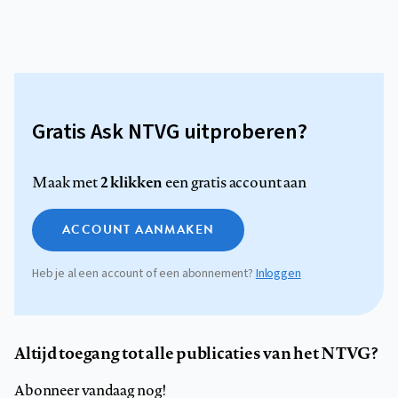
Gratis Ask NTVG uitproberen?
2 klikken
Maak met
een gratis account aan
ACCOUNT AANMAKEN
Heb je al een account of een abonnement?
Inloggen
Altijd toegang tot alle publicaties van het NTVG?
Abonneer vandaag nog!