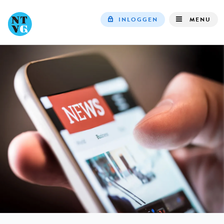
INLOGGEN
MENU
Top
navigation
IN