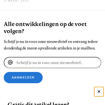
11 MAART 2002
Alle ontwikkelingen op de voet
volgen?
Schrijf je nu in voor onze nieuwsbrief en ontvang iedere
donderdag de meest opvallende artikelen in je mailbox.
E-
mailadres
AANMELDEN
VOLG ONS OP
Deze site gebruikt cookies
Gratis dit artikel lezen?
Zie onze cookie policy