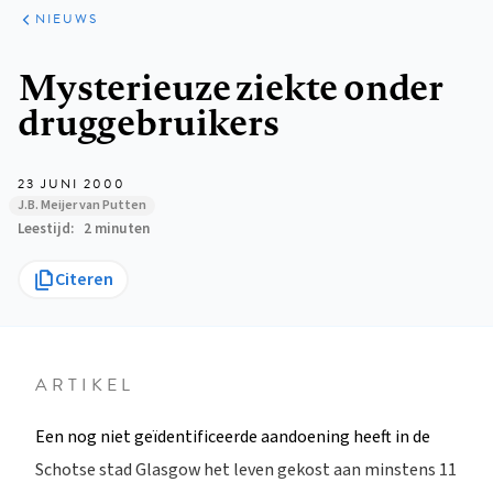
ARTIKELEN
HET
NIEUWS
KORT
Kruimelpad
Mysterieuze ziekte onder
druggebruikers
23 JUNI 2000
J.B. Meijer van Putten
Leestijd
2 minuten
Citeren
ARTIKEL
Een nog niet geïdentificeerde aandoening heeft in de
Schotse stad Glasgow het leven gekost aan minstens 11