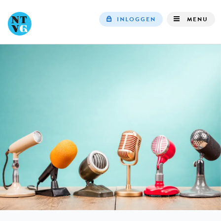
INLOGGEN
MENU
Top
navigation
IN