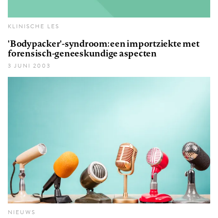
KLINISCHE LES
'Bodypacker'-syndroom: een importziekte met
forensisch-geneeskundige aspecten
3 JUNI 2003
NIEUWS