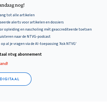
andaag nog!
ng tot alle artikelen
eerde alerts voor artikelen en dossiers
oor opleiding en nascholing mét geaccrediteerde toetsen
uisteren naar de NTVG-podcast
p al je vragen via de AI-toepassing 'Ask NTVG'
itaal ntvg abonnement
aand!
 DIGITAAL