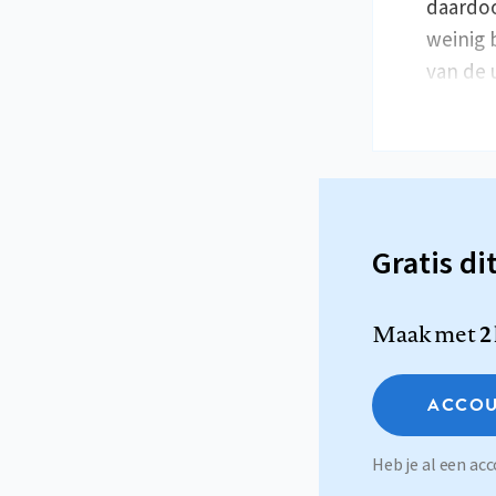
daardoo
weinig 
van de
Gratis di
Maak met
2
ACCOU
Heb je al een a