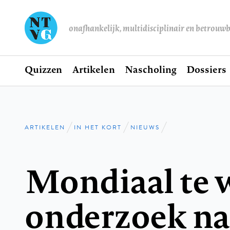
onafhankelijk, multidisciplinair en betrouw
Home
Quizzen
Artikelen
Nascholing
Dossiers
Hoofdnavigatie
ARTIKELEN
IN HET KORT
NIEUWS
Kruimelpad
Mondiaal te 
onderzoek na