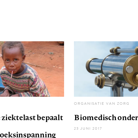
ORGANISATIE VAN ZORG
 ziektelast bepaalt
Biomedisch onde
23 JUNI 2017
oeksinspanning