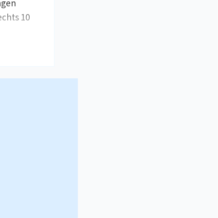
agen
echts 10