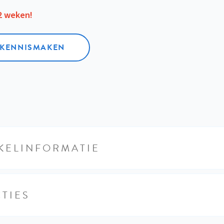
12 weken!
L KENNISMAKEN
KELINFORMATIE
TIES