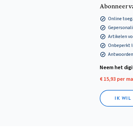
Abonneer v
Online toega
Gepersonalis
Artikelen v
Onbeperkt l
Antwoorden o
Neem het dig
€ 15,93 per m
IK WIL