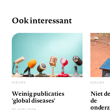
Ook interessant
NIEUWS
NIEUWS
Weinig publicaties
Niet de
'global diseases'
de
onderz
30 JUNI 2004