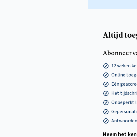
Altijd to
Abonneer v
12 weken k
Online toega
Eén geaccre
Het tijdschri
Onbeperkt l
Gepersonalis
Antwoorden o
Neem het ken