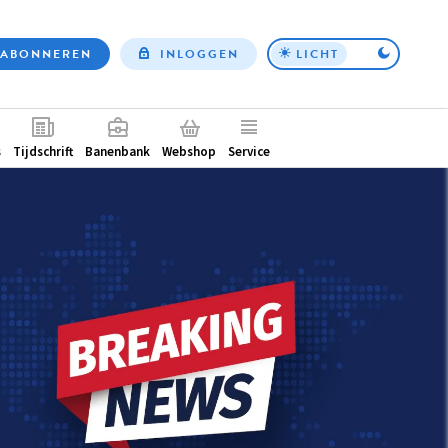
ABONNEREN
INLOGGEN
LICHT
Top
nav
ntair
s
Tijdschrift
Banenbank
Webshop
Service