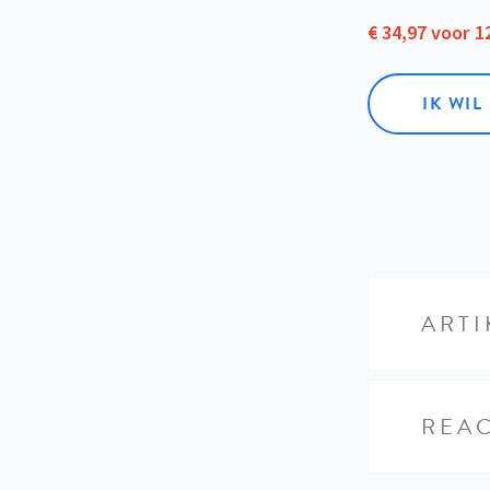
€ 34,97 voor 
IK WI
ARTI
REAC