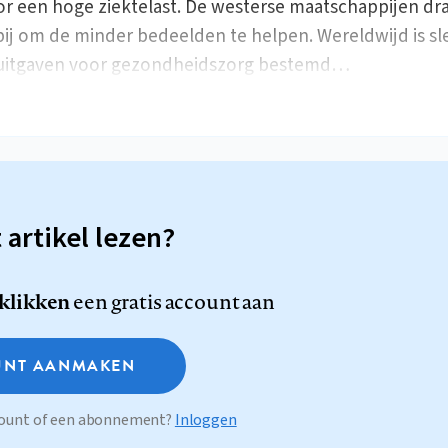
r een hoge ziektelast. De westerse maatschappijen dr
bij om de minder bedeelden te helpen. Wereldwijd is sl
 uitgaven voor gezondheidszorg bestemd…
t artikel lezen?
 klikken
een gratis account aan
NT AANMAKEN
ccount of een abonnement?
Inloggen