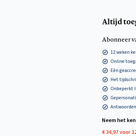
Altijd to
Abonneer v
12 weken k
Online toega
Eén geaccre
Het tijdschri
Onbeperkt l
Gepersonalis
Antwoorden o
Neem het ken
€ 34,97 voor 