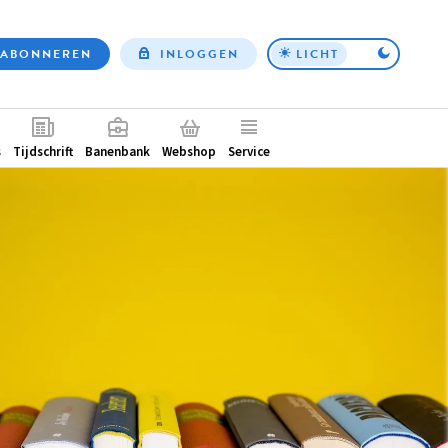
ABONNEREN
INLOGGEN
LICHT
Top
nav
ntair
s
Tijdschrift
Banenbank
Webshop
Service