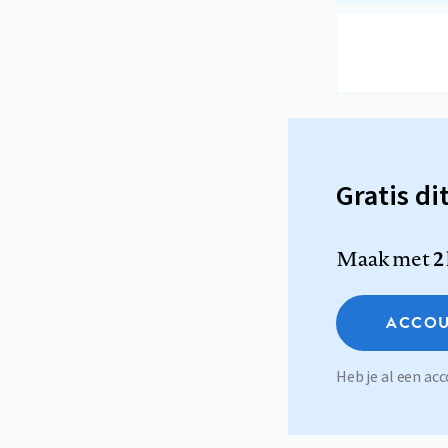
Gratis di
Maak met
2
ACCOU
Heb je al een a