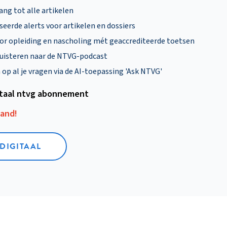
ng tot alle artikelen
eerde alerts voor artikelen en dossiers
oor opleiding en nascholing mét geaccrediteerde toetsen
uisteren naar de NTVG-podcast
p al je vragen via de AI-toepassing 'Ask NTVG'
itaal ntvg abonnement
aand!
 DIGITAAL