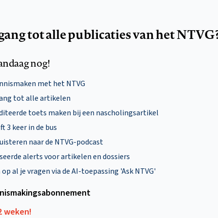
egang tot alle publicaties van het NTVG
andaag nog!
ennismaken met het NTVG
ng tot alle artikelen
diteerde toets maken bij een nascholingsartikel
ft 3 keer in de bus
uisteren naar de NTVG-podcast
eerde alerts voor artikelen en dossiers
p al je vragen via de AI-toepassing 'Ask NTVG'
nismakings­abonnement
12 weken!