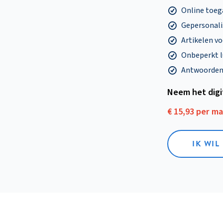
Online toega
Gepersonalis
Artikelen v
Onbeperkt l
Antwoorden o
Neem het dig
€ 15,93 per m
IK WIL