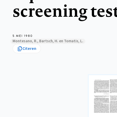
screening tes
5 MEI 1980
Montesano, R., Bartsch, H. en Tomatis, L.
Citeren