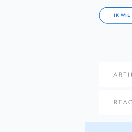
IK WI
ARTI
REAC