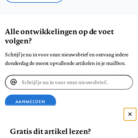
Alle ontwikkelingen op de voet
volgen?
Schrijf je nu in voor onze nieuwsbrief en ontvang iedere
donderdag de meest opvallende artikelen in je mailbox.
E-
mailadres
AANMELDEN
Deze site gebruikt cookies
VOLG ONS OP
Gratis dit artikel lezen?
Zie onze cookie policy