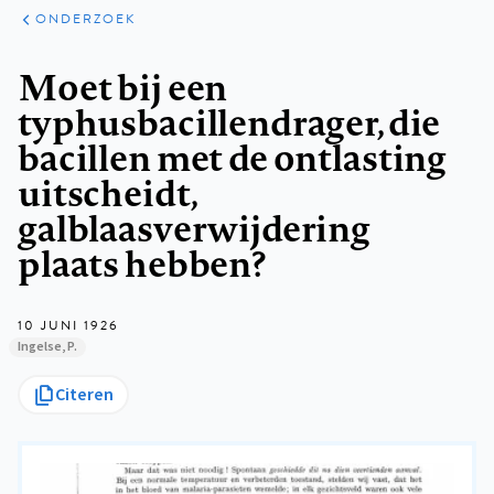
ARTIKELEN
ONDERZOEK
ONDERZOEK
Kruimelpad
Moet bij een
typhusbacillendrager, die
bacillen met de ontlasting
uitscheidt,
galblaasverwijdering
plaats hebben?
10 JUNI 1926
Ingelse, P.
Citeren