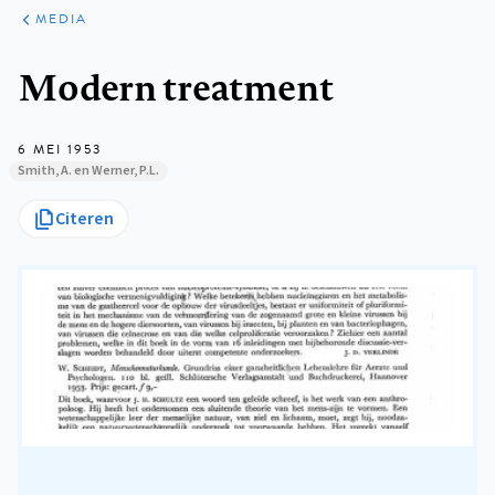
ARTIKELEN
VARIA
MEDIA
Kruimelpad
Modern treatment
6 MEI 1953
Smith, A. en Werner, P.L.
Citeren