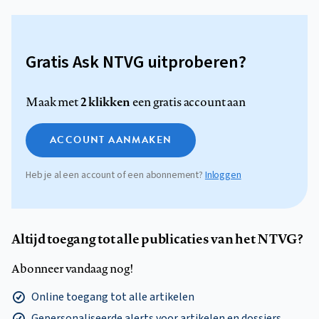
Gratis Ask NTVG uitproberen?
2 klikken
Maak met
een gratis account aan
ACCOUNT AANMAKEN
Heb je al een account of een abonnement?
Inloggen
Altijd toegang tot alle publicaties van het NTVG?
Abonneer vandaag nog!
Online toegang tot alle artikelen
Gepersonaliseerde alerts voor artikelen en dossiers