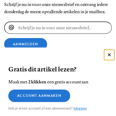
Schrijf je nu in voor onze nieuwsbrief en ontvang iedere
donderdag de meest opvallende artikelen in je mailbox.
E-
mailadres
AANMELDEN
VOLG ONS OP
Deze site gebruikt cookies
Gratis dit artikel lezen?
Zie onze cookie policy
ACCEPTEER AANBEVOLEN INSTELLINGEN
Volg
Volg
Volg
Volg
Volg
Volg
2 klikken
Maak met
een gratis account aan
ons
ons
ons
ons
ons
ons
Functionele cookies
op
op
op
op
op
op
Contact
Colofon
Disclaimer
Privacy
About us
ACCOUNT AANMAKEN
Medische vragen verdienen
Sluiten
Footer
Analytische cookies
Facebook
LinkedIn
Bluesky
Instagram
YouTube
Pinterest
betrouwbare antwoorden
Heb je al een account of een abonnement?
Inloggen
Marketing cookies
navigation
STEL ZE NU AAN ASK NTVG