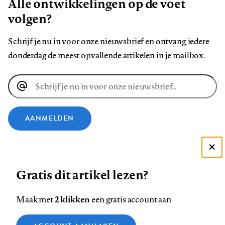
Alle ontwikkelingen op de voet
volgen?
Schrijf je nu in voor onze nieuwsbrief en ontvang iedere
donderdag de meest opvallende artikelen in je mailbox.
E-
mailadres
AANMELDEN
VOLG ONS OP
Deze site gebruikt cookies
Gratis dit artikel lezen?
Zie onze cookie policy
Volg
Volg
Volg
Volg
Volg
Volg
ACCEPTEER AANBEVOLEN INSTELLINGEN
ons
ons
2 klikken
ons
ons
ons
ons
Maak met
een gratis account aan
op
op
op
op
op
op
Contact
Colofon
Disclaimer
Privacy
About us
Functionele cookies