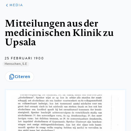
ARTIKELEN
VARIA
MEDIA
Kruimelpad
Mitteilungen aus der
medicinischen Klinik zu
Upsala
25 FEBRUARI 1900
Henschen, S.E
Citeren