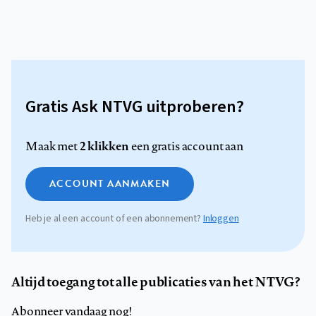
Gratis Ask NTVG uitproberen?
2 klikken
Maak met
een gratis account aan
ACCOUNT AANMAKEN
Heb je al een account of een abonnement?
Inloggen
Altijd toegang tot alle publicaties van het NTVG?
Abonneer vandaag nog!