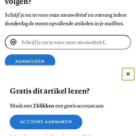
volgen?
Schrijf je nu in voor onze nieuwsbrief en ontvang iedere
donderdag de meest opvallende artikelen in je mailbox.
E-
mailadres
AANMELDEN
Deze site gebruikt cookies
VOLG ONS OP
Gratis dit artikel lezen?
Zie onze cookie policy
ACCEPTEER AANBEVOLEN INSTELLINGEN
Volg
Volg
Volg
Volg
Volg
Volg
2 klikken
Maak met
een gratis account aan
ons
ons
ons
ons
ons
ons
Functionele cookies
op
op
op
op
op
op
Contact
Colofon
Disclaimer
Privacy
About us
ACCOUNT AANMAKEN
Medische vragen verdienen
Sluiten
Footer
Analytische cookies
Facebook
LinkedIn
Bluesky
Instagram
YouTube
Pinterest
betrouwbare antwoorden