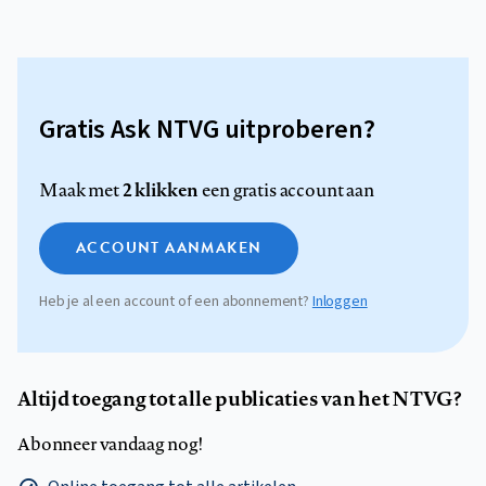
Gratis Ask NTVG uitproberen?
2 klikken
Maak met
een gratis account aan
ACCOUNT AANMAKEN
Heb je al een account of een abonnement?
Inloggen
Altijd toegang tot alle publicaties van het NTVG?
Abonneer vandaag nog!