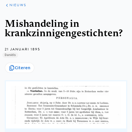
ARTIKELEN
HET
NIEUWS
KORT
Kruimelpad
Mishandeling in
krankzinnigengestichten?
21 JANUARI 1895
Daniëls
Citeren