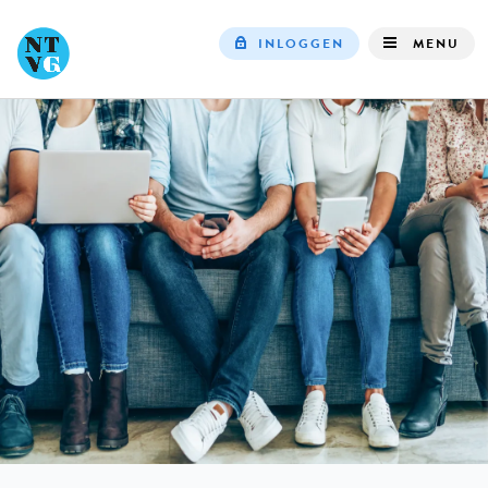
INLOGGEN
MENU
Top
navigation
IN