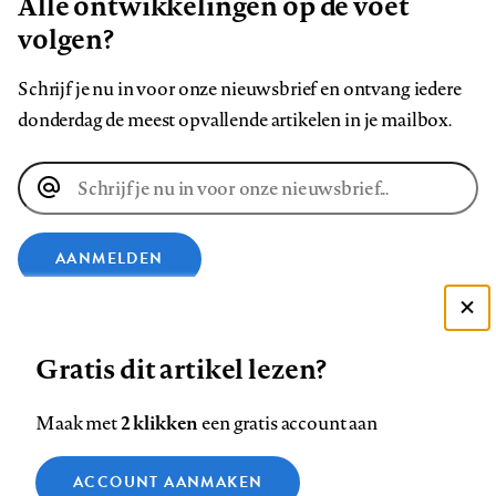
Alle ontwikkelingen op de voet
volgen?
Schrijf je nu in voor onze nieuwsbrief en ontvang iedere
donderdag de meest opvallende artikelen in je mailbox.
E-
mailadres
AANMELDEN
VOLG ONS OP
Deze site gebruikt cookies
Gratis dit artikel lezen?
Zie onze cookie policy
Volg
Volg
Volg
Volg
Volg
Volg
ACCEPTEER AANBEVOLEN INSTELLINGEN
2 klikken
Maak met
een gratis account aan
ons
ons
ons
ons
ons
ons
Functionele cookies
op
op
op
op
op
op
Contact
Colofon
Disclaimer
Privacy
About us
ACCOUNT AANMAKEN