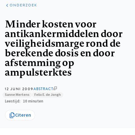
ARTIKELEN
ONDERZOEK
ONDERZOEK
Kruimelpad
Minder kosten voor
antikankermiddelen door
veiligheidsmarge rond de
berekende dosis en door
afstemming op
ampulsterktes
12 JUNI 2009
ABSTRACT
Sanne Mertens
Felix E. de Jongh
Leestijd
10 minuten
Citeren