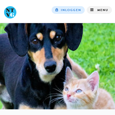
INLOGGEN
MENU
Top
navigation
IN