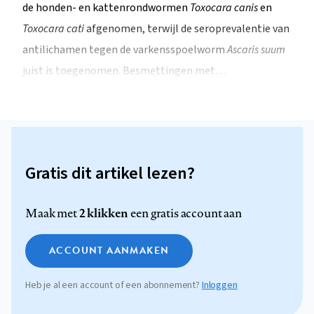
de honden- en kattenrondwormen
Toxocara canis
en
Toxocara cati
afgenomen, terwijl de seroprevalentie van
antilichamen tegen de varkensspoelworm
Ascaris suum
juist is toegenomen. Besmettingen met…
Gratis dit artikel lezen?
2 klikken
Maak met
een gratis account aan
ACCOUNT AANMAKEN
Heb je al een account of een abonnement?
Inloggen