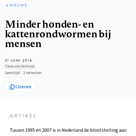
ARTIKELEN
HET
NIEUWS
KORT
Kruimelpad
Minder honden- en
kattenrondwormen bij
mensen
21 JUNI 2016
Twan van Venrooij
Leestijd
2 minuten
Citeren
ARTIKEL
Tussen 1995 en 2007 is in Nederland de blootstelling aan