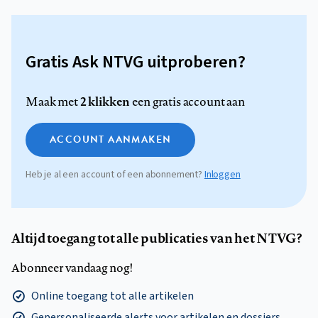
Gratis Ask NTVG uitproberen?
2 klikken
Maak met
een gratis account aan
ACCOUNT AANMAKEN
Heb je al een account of een abonnement?
Inloggen
Altijd toegang tot alle publicaties van het NTVG?
Abonneer vandaag nog!
Online toegang tot alle artikelen
Gepersonaliseerde alerts voor artikelen en dossiers