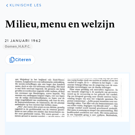
KLINISCHE
ARTIKELEN
PRAKTIJK
KLINISCHE LES
Kruimelpad
Milieu, menu en welzijn
21 JANUARI 1962
Oomen, H.A.P.C.
Citeren