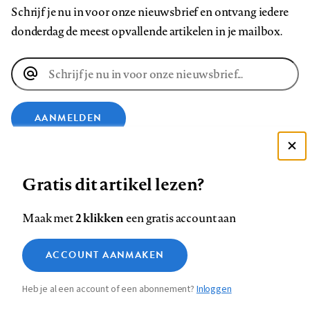
Schrijf je nu in voor onze nieuwsbrief en ontvang iedere
donderdag de meest opvallende artikelen in je mailbox.
E-
mailadres
AANMELDEN
Deze site gebruikt cookies
VOLG ONS OP
Gratis dit artikel lezen?
Zie onze cookie policy
ACCEPTEER AANBEVOLEN INSTELLINGEN
Volg
Volg
Volg
Volg
Volg
Volg
2 klikken
Maak met
een gratis account aan
ons
ons
ons
ons
ons
ons
Functionele cookies
op
op
op
op
op
op
Contact
Colofon
Disclaimer
Privacy
About us
ACCOUNT AANMAKEN
Medische vragen verdienen
Sluiten
Footer
Analytische cookies
Facebook
LinkedIn
Bluesky
Instagram
YouTube
Pinterest
betrouwbare antwoorden
Heb je al een account of een abonnement?
Inloggen
Marketing cookies
navigation
STEL ZE NU AAN ASK NTVG