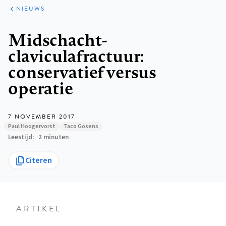
ARTIKELEN
HET
NIEUWS
KORT
Kruimelpad
Midschacht-
claviculafractuur:
conservatief versus
operatie
7 NOVEMBER 2017
Paul Hoogervorst
Taco Gosens
Leestijd
2 minuten
Citeren
ARTIKEL