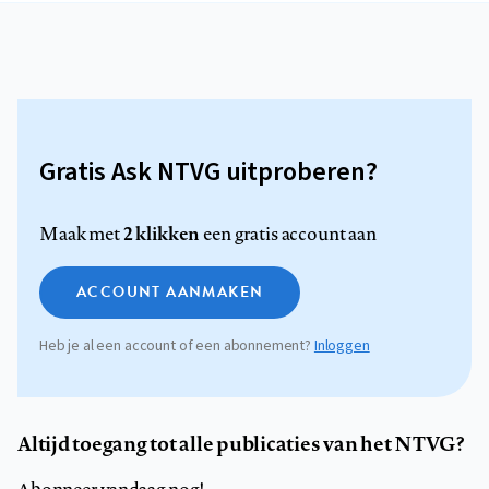
Gratis Ask NTVG uitproberen?
2 klikken
Maak met
een gratis account aan
ACCOUNT AANMAKEN
Heb je al een account of een abonnement?
Inloggen
Altijd toegang tot alle publicaties van het NTVG?
Abonneer vandaag nog!