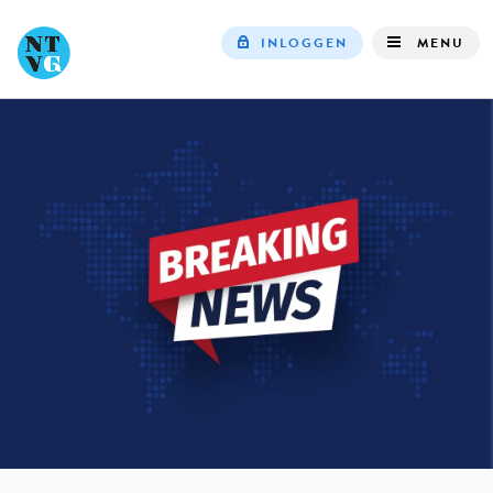
INLOGGEN
MENU
Top
navigation
IN