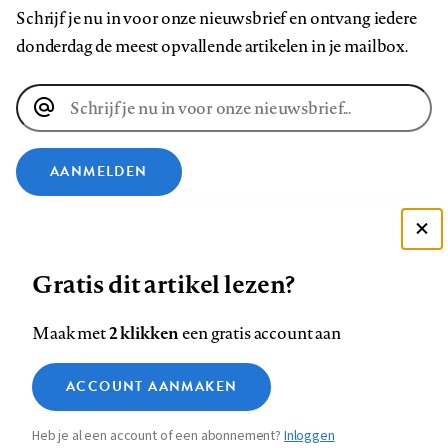
Schrijf je nu in voor onze nieuwsbrief en ontvang iedere
donderdag de meest opvallende artikelen in je mailbox.
E-
mailadres
AANMELDEN
VOLG ONS OP
Deze site gebruikt cookies
Gratis dit artikel lezen?
Zie onze cookie policy
Volg
Volg
Volg
Volg
Volg
Volg
ACCEPTEER AANBEVOLEN INSTELLINGEN
ons
ons
2 klikken
ons
ons
ons
ons
Maak met
een gratis account aan
op
op
op
op
op
op
Contact
Colofon
Disclaimer
Privacy
About us
Functionele cookies
Footer
ACCOUNT AANMAKEN
Facebook
LinkedIn
Bluesky
Instagram
YouTube
Pinterest
Medische vragen verdienen
Sluiten
Analytische cookies
betrouwbare antwoorden
navigation
Heb je al een account of een abonnement?
Inloggen
Marketing cookies