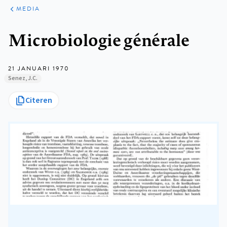
ARTIKELEN
VARIA
MEDIA
Kruimelpad
Microbiologie générale
21 JANUARI 1970
Senez, J.C.
Citeren