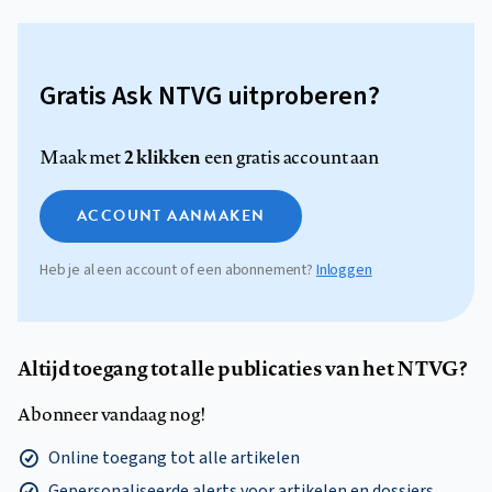
Gratis Ask NTVG uitproberen?
2 klikken
Maak met
een gratis account aan
ACCOUNT AANMAKEN
Heb je al een account of een abonnement?
Inloggen
Altijd toegang tot alle publicaties van het NTVG?
Abonneer vandaag nog!
Online toegang tot alle artikelen
Gepersonaliseerde alerts voor artikelen en dossiers