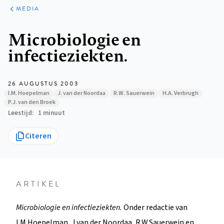
ARTIKELEN
VARIA
MEDIA
Kruimelpad
Microbiologie en
infectieziekten.
26 AUGUSTUS 2003
I.M. Hoepelman
J. van der Noordaa
R.W. Sauerwein
H.A. Verbrugh
P.J. van den Broek
Leestijd
1 minuut
Citeren
ARTIKEL
Microbiologie en infectieziekten.
Onder redactie van
I.M.Hoepelman, J.van der Noordaa, R.W.Sauerwein en