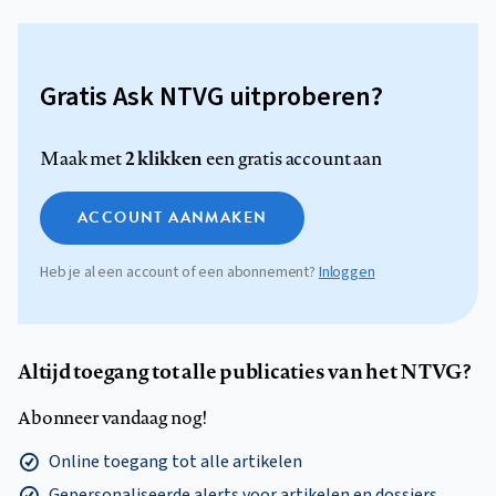
Gratis Ask NTVG uitproberen?
2 klikken
Maak met
een gratis account aan
ACCOUNT AANMAKEN
Heb je al een account of een abonnement?
Inloggen
Altijd toegang tot alle publicaties van het NTVG?
Abonneer vandaag nog!
Online toegang tot alle artikelen
Gepersonaliseerde alerts voor artikelen en dossiers