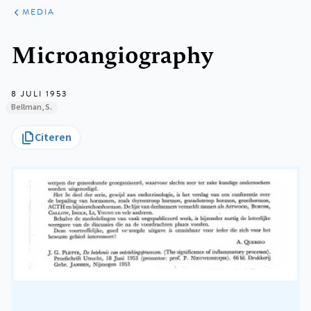
ARTIKELEN
VARIA
MEDIA
Kruimelpad
Microangiography
8 JULI 1953
Bellman, S.
Citeren