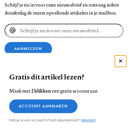
Schrijf je nu in voor onze nieuwsbrief en ontvang iedere
donderdag de meest opvallende artikelen in je mailbox.
E-
mailadres
AANMELDEN
VOLG ONS OP
Deze site gebruikt cookies
Gratis dit artikel lezen?
Zie onze cookie policy
Volg
Volg
Volg
Volg
Volg
Volg
ACCEPTEER AANBEVOLEN INSTELLINGEN
2 klikken
Maak met
een gratis account aan
ons
ons
ons
ons
ons
ons
Functionele cookies
op
op
op
op
op
op
Contact
Colofon
Disclaimer
Privacy
About us
ACCOUNT AANMAKEN
Medische vragen verdienen
Footer
Sluiten
Analytische cookies
Facebook
LinkedIn
Bluesky
Instagram
YouTube
Pinterest
betrouwbare antwoorden
Heb je al een account of een abonnement?
Inloggen
Marketing cookies
navigation
STEL ZE NU AAN ASK NTVG