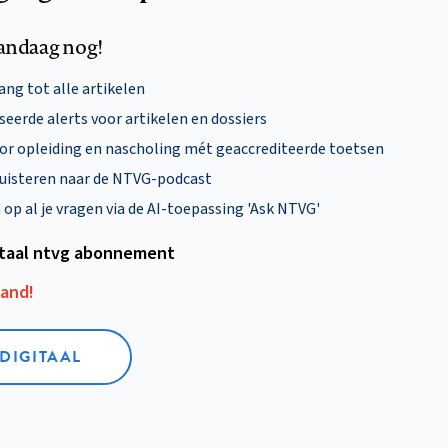
andaag nog!
ng tot alle artikelen
eerde alerts voor artikelen en dossiers
oor opleiding en nascholing mét geaccrediteerde toetsen
uisteren naar de NTVG-podcast
p al je vragen via de AI-toepassing 'Ask NTVG'
itaal ntvg abonnement
aand!
 DIGITAAL