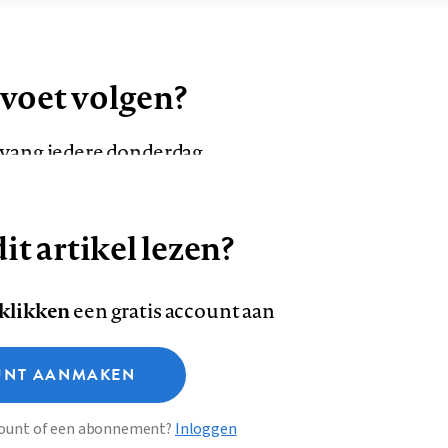
 voet volgen?
ntvang iedere donderdag
it artikel lezen?
VOLG ONS OP
AANMELDEN
Volg
Volg
 klikken
een gratis account aan
ons
ons
Deze site gebruikt cookies
op
op
NT AANMAKEN
Facebook
LinkedI
sclaimer
Privacy
About us
ccount of een abonnement?
Inloggen