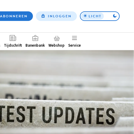
ABONNEREN
INLOGGEN
LICHT
Top
nav
ntair
s
Tijdschrift
Banenbank
Webshop
Service