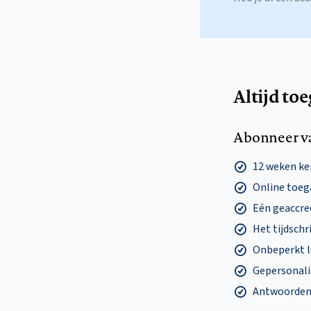
Altijd to
Abonneer v
12 weken k
Online toega
Eén geaccre
Het tijdschri
Onbeperkt l
Gepersonalis
Antwoorden o