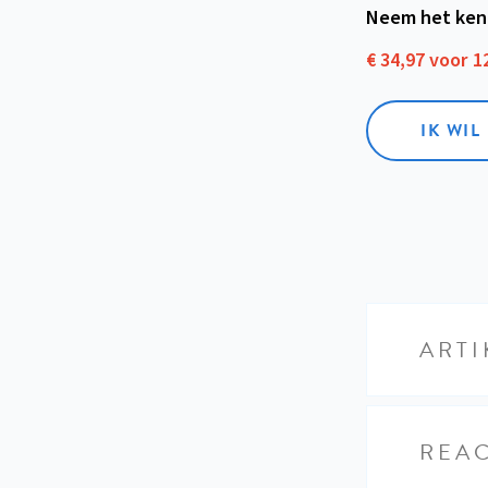
Neem het ken
€ 34,97 voor 
IK WI
ARTI
REAC