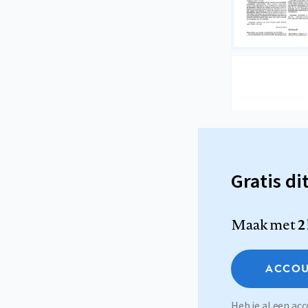
Gratis di
Maak met
2
ACCOU
Heb je al een a