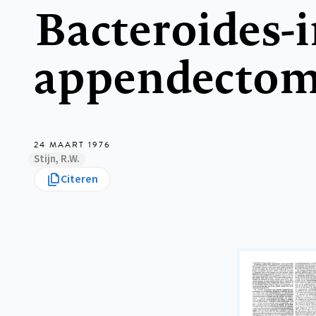
Bacteroides-i
appendectom
24 MAART 1976
Stijn, R.W.
Citeren