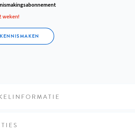
nismakings­abonnement
12 weken!
L KENNISMAKEN
KELINFORMATIE
TIES