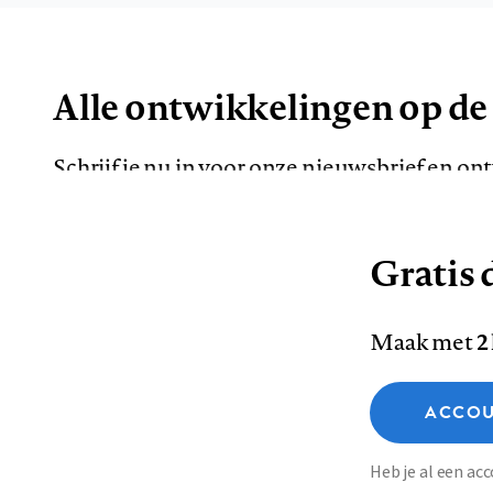
Alle ontwikkelingen op de
Schrijf je nu in voor onze nieuwsbrief en o
de meest opvallende artikelen in je mailbox.
Gratis d
E-
Maak met
2
mailadres
Functionele cookies
ACCOU
Analytische cookies
Marketing cookies
Contact
Colofon
Di
Heb je al een a