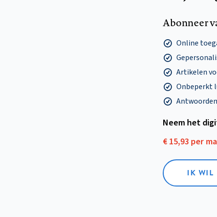
Abonneer v
Online toega
Gepersonalis
Artikelen v
Onbeperkt l
Antwoorden o
Neem het dig
€ 15,93 per m
IK WIL