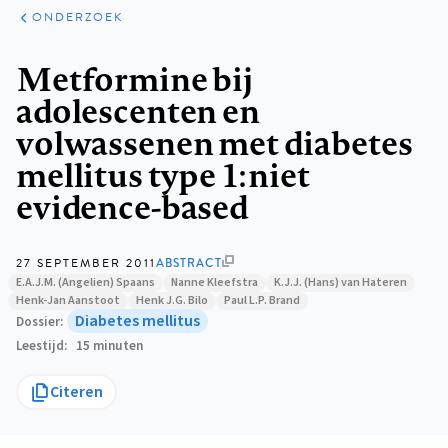
ARTIKELEN
ONDERZOEK
ONDERZOEK
Kruimelpad
Metformine bij
adolescenten en
volwassenen met diabetes
mellitus type 1: niet
evidence-based
27 SEPTEMBER 2011
ABSTRACT
E.A.J.M. (Angelien) Spaans
Nanne Kleefstra
K.J.J. (Hans) van Hateren
Henk-Jan Aanstoot
Henk J.G. Bilo
Paul L.P. Brand
Diabetes mellitus
Dossier
Leestijd
15 minuten
Citeren