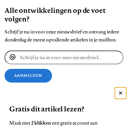
Alle ontwikkelingen op de voet
volgen?
Schrijf je nu in voor onze nieuwsbrief en ontvang iedere
donderdag de meest opvallende artikelen in je mailbox.
E-
mailadres
AANMELDEN
VOLG ONS OP
Deze site gebruikt cookies
Gratis dit artikel lezen?
Zie onze cookie policy
Volg
Volg
Volg
Volg
Volg
Volg
ACCEPTEER AANBEVOLEN INSTELLINGEN
ons
ons
ons
ons
ons
ons
2 klikken
Maak met
een gratis account aan