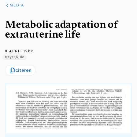
ARTIKELEN
VARIA
MEDIA
Kruimelpad
Metabolic adaptation of
extrauterine life
8 APRIL 1982
Meyer, R. de
Citeren