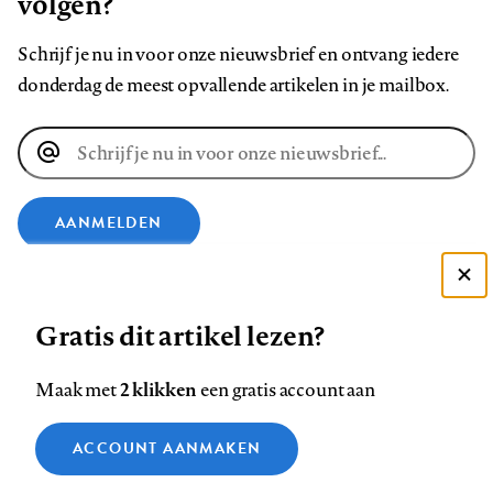
volgen?
Schrijf je nu in voor onze nieuwsbrief en ontvang iedere
donderdag de meest opvallende artikelen in je mailbox.
E-
mailadres
AANMELDEN
VOLG ONS OP
Deze site gebruikt cookies
Gratis dit artikel lezen?
Zie onze cookie policy
Volg
Volg
Volg
Volg
Volg
Volg
ACCEPTEER AANBEVOLEN INSTELLINGEN
2 klikken
Maak met
een gratis account aan
ons
ons
ons
ons
ons
ons
op
op
op
op
op
op
Functionele cookies
Contact
Colofon
Disclaimer
Privacy
About us
ACCOUNT AANMAKEN
Footer
Medische vragen verdienen
Facebook
LinkedIn
Bluesky
Instagram
YouTube
Pinterest
Sluiten
Analytische cookies
betrouwbare antwoorden