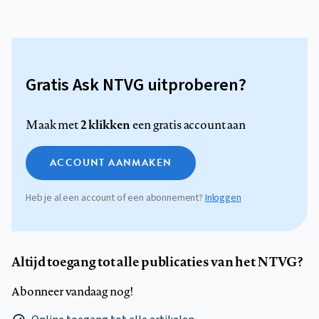
Gratis Ask NTVG uitproberen?
2 klikken
Maak met
een gratis account aan
ACCOUNT AANMAKEN
Heb je al een account of een abonnement?
Inloggen
Altijd toegang tot alle publicaties van het NTVG?
Abonneer vandaag nog!