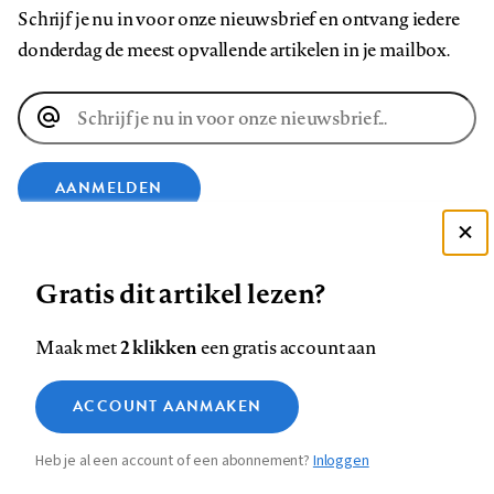
Schrijf je nu in voor onze nieuwsbrief en ontvang iedere
donderdag de meest opvallende artikelen in je mailbox.
E-
mailadres
AANMELDEN
Deze site gebruikt cookies
VOLG ONS OP
Gratis dit artikel lezen?
Zie onze cookie policy
ACCEPTEER AANBEVOLEN INSTELLINGEN
Volg
Volg
Volg
Volg
Volg
Volg
2 klikken
Maak met
een gratis account aan
ons
ons
ons
ons
ons
ons
Functionele cookies
op
op
op
op
op
op
Contact
Colofon
Disclaimer
Privacy
About us
ACCOUNT AANMAKEN
Medische vragen verdienen
Sluiten
Footer
Analytische cookies
Facebook
LinkedIn
Bluesky
Instagram
YouTube
Pinterest
betrouwbare antwoorden
Heb je al een account of een abonnement?
Inloggen
Marketing cookies
navigation
STEL ZE NU AAN ASK NTVG