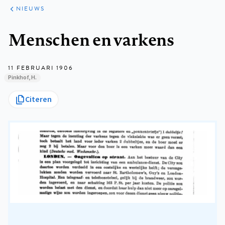
ARTIKELEN
HET
NIEUWS
KORT
Kruimelpad
Menschen en varkens
11 FEBRUARI 1906
Pinkhof, H.
Citeren