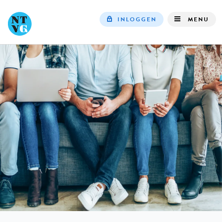
INLOGGEN
MENU
Top
navigation
IN