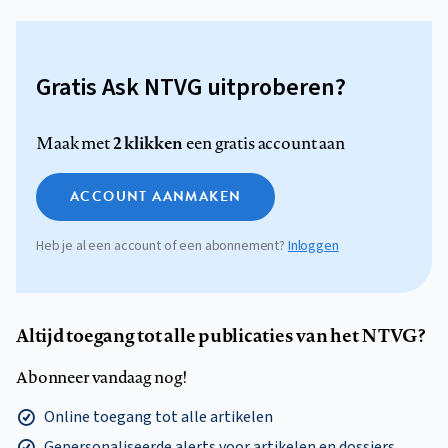
Gratis Ask NTVG uitproberen?
2 klikken
Maak met
een gratis account aan
ACCOUNT AANMAKEN
Heb je al een account of een abonnement?
Inloggen
Altijd toegang tot alle publicaties van het NTVG?
Abonneer vandaag nog!
Online toegang tot alle artikelen
Gepersonaliseerde alerts voor artikelen en dossiers