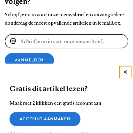
volgen?
Schrijf je nu in voor onze nieuwsbrief en ontvang iedere
donderdag de meest opvallende artikelen in je mailbox.
E-
mailadres
AANMELDEN
Deze site gebruikt cookies
VOLG ONS OP
Gratis dit artikel lezen?
Zie onze cookie policy
ACCEPTEER AANBEVOLEN INSTELLINGEN
Volg
Volg
Volg
Volg
Volg
Volg
2 klikken
Maak met
een gratis account aan
ons
ons
ons
ons
ons
ons
Functionele cookies
op
op
op
op
op
op
Contact
Colofon
Disclaimer
Privacy
About us
ACCOUNT AANMAKEN
Medische vragen verdienen
Sluiten
Footer
Analytische cookies
Facebook
LinkedIn
Bluesky
Instagram
YouTube
Pinterest
betrouwbare antwoorden