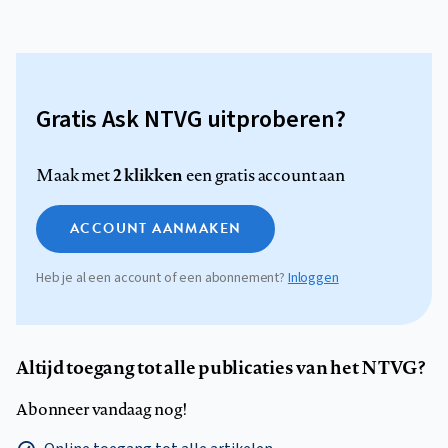
Gratis Ask NTVG uitproberen?
2 klikken
Maak met
een gratis account aan
ACCOUNT AANMAKEN
Heb je al een account of een abonnement?
Inloggen
Altijd toegang tot alle publicaties van het NTVG?
Abonneer vandaag nog!