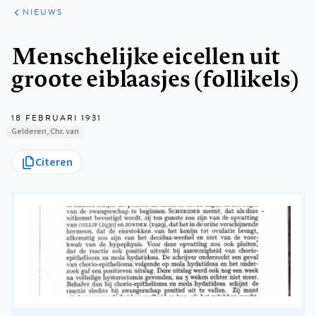
ARTIKELEN
HET
NIEUWS
KORT
Kruimelpad
Menschelijke eicellen uit
groote eiblaasjes (follikels)
18 FEBRUARI 1931
Gelderen, Chr. van
Citeren