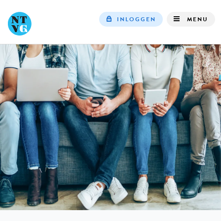
INLOGGEN
MENU
Top
navigation
IN