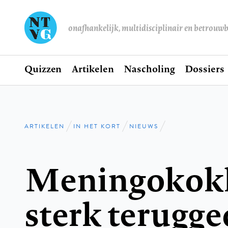
onafhankelijk, multidisciplinair en betrouw
Home
Quizzen
Artikelen
Nascholing
Dossiers
Hoofdnavigatie
ARTIKELEN
IN HET KORT
NIEUWS
Kruimelpad
Meningokok
sterk terugg