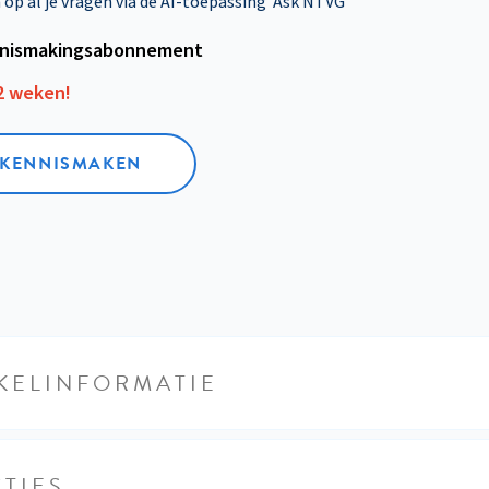
p al je vragen via de AI-toepassing 'Ask NTVG'
nismakings­abonnement
12 weken!
L KENNISMAKEN
KELINFORMATIE
TIES