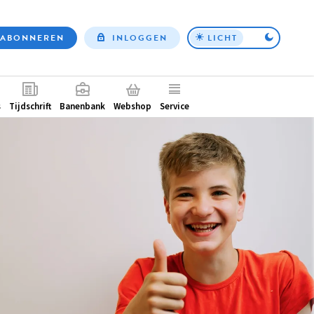
ABONNEREN
INLOGGEN
LICHT
Top
nav
ntair
s
Tijdschrift
Banenbank
Webshop
Service