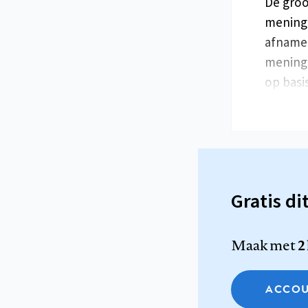
De groo
meningo
afname 
mening
op basi
Gratis di
Maak met
2
ACCOU