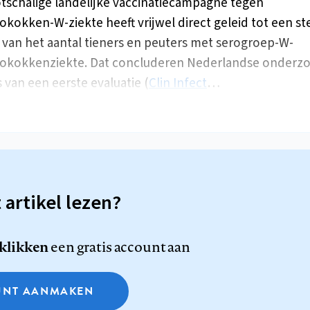
tschalige landelijke vaccinatiecampagne tegen
kokken-W-ziekte heeft vrijwel direct geleid tot een st
van het aantal tieners en peuters met serogroep-W-
okokkenziekte. Dat concluderen Nederlandse onderz
s van een eerste evaluatie (
Clin Infect
…
t artikel lezen?
 klikken
een gratis account aan
NT AANMAKEN