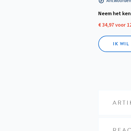
Antwoorden o
Neem het ken
€ 34,97 voor 
IK WI
ARTI
REAC