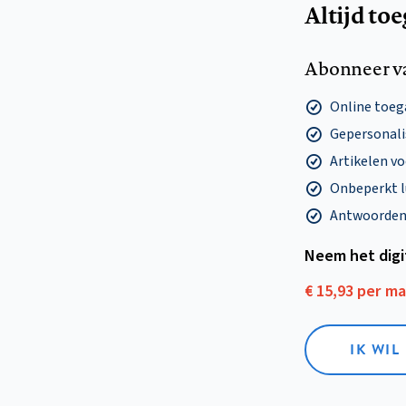
Altijd to
Abonneer v
Online toega
Gepersonalis
Artikelen v
Onbeperkt l
Antwoorden o
Neem het dig
€ 15,93 per m
IK WIL