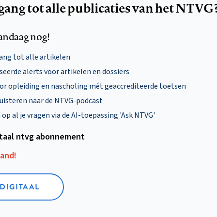
egang tot alle publicaties van het NTVG
andaag nog!
ng tot alle artikelen
eerde alerts voor artikelen en dossiers
oor opleiding en nascholing mét geaccrediteerde toetsen
uisteren naar de NTVG-podcast
p al je vragen via de AI-toepassing 'Ask NTVG'
itaal ntvg abonnement
aand!
 DIGITAAL