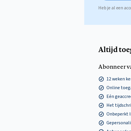
Heb je al een a
Altijd to
Abonneer v
12 weken k
Online toega
Eén geaccre
Het tijdschri
Onbeperkt l
Gepersonalis