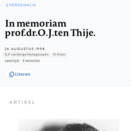
ARTIKELEN
VARIA
PERSONALIA
Kruimelpad
In memoriam
prof.dr.O.J.ten Thije.
26 AUGUSTUS 1998
G.P. van Berge Henegouwen
H. Poen
Leestijd
4 minuten
Citeren
ARTIKEL