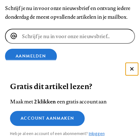
Schrijf je nu in voor onze nieuwsbrief en ontvang iedere
donderdag de meest opvallende artikelen in je mailbox.
E-
mailadres
AANMELDEN
VOLG ONS OP
Deze site gebruikt cookies
Gratis dit artikel lezen?
Zie onze cookie policy
Volg
Volg
Volg
Volg
Volg
Volg
ACCEPTEER AANBEVOLEN INSTELLINGEN
2 klikken
Maak met
een gratis account aan
ons
ons
ons
ons
ons
ons
Functionele cookies
op
op
op
op
op
op
Contact
Colofon
Disclaimer
Privacy
About us
ACCOUNT AANMAKEN
Medische vragen verdienen
Footer
Sluiten
Analytische cookies
Facebook
LinkedIn
Bluesky
Instagram
YouTube
Pinterest
betrouwbare antwoorden
Heb je al een account of een abonnement?
Inloggen
Marketing cookies
navigation
STEL ZE NU AAN ASK NTVG