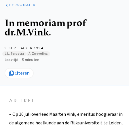
ARTIKELEN
VARIA
PERSONALIA
Kruimelpad
In memoriam prof
dr.M.Vink.
9 SEPTEMBER 1994
J.L. Terpstra
A. Zwaveling
Leestijd
5 minuten
Citeren
ARTIKEL
– Op 16 juli overleed Maarten Vink, emeritus hoogleraar in
de algemene heelkunde aan de Rijksuniversiteit te Leiden,