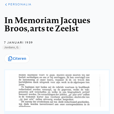
ARTIKELEN
VARIA
PERSONALIA
Kruimelpad
In Memoriam Jacques
Broos, arts te Zeelst
7 JANUARI 1939
Jordans, G.
Citeren