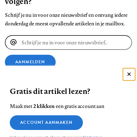
volgen?
Schrijf je nu in voor onze nieuwsbrief en ontvang iedere
donderdag de meest opvallende artikelen in je mailbox.
E-
mailadres
AANMELDEN
Deze site gebruikt cookies
VOLG ONS OP
Gratis dit artikel lezen?
Zie onze cookie policy
ACCEPTEER AANBEVOLEN INSTELLINGEN
Volg
Volg
Volg
Volg
Volg
Volg
2 klikken
Maak met
een gratis account aan
ons
ons
ons
ons
ons
ons
Functionele cookies
op
op
op
op
op
op
Contact
Colofon
Disclaimer
Privacy
About us
ACCOUNT AANMAKEN
Medische vragen verdienen
Sluiten
Footer
Analytische cookies
Facebook
LinkedIn
Bluesky
Instagram
YouTube
Pinterest
betrouwbare antwoorden