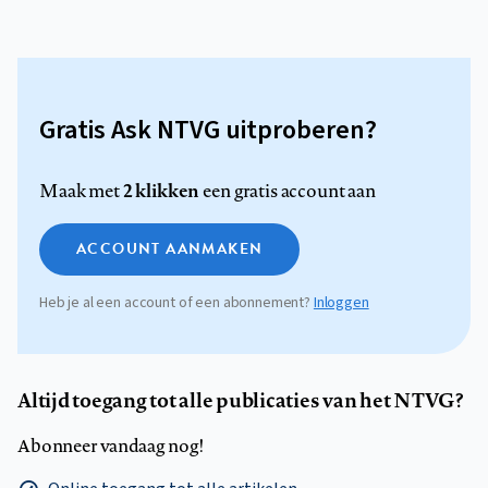
Gratis Ask NTVG uitproberen?
2 klikken
Maak met
een gratis account aan
ACCOUNT AANMAKEN
Heb je al een account of een abonnement?
Inloggen
Altijd toegang tot alle publicaties van het NTVG?
Abonneer vandaag nog!