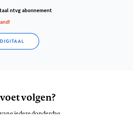
itaal ntvg abonnement
aand!
 DIGITAAL
 voet volgen?
ntvang iedere donderdag