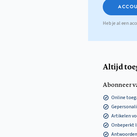
ACCOU
Heb je al een a
Altijd to
Abonneer v
Online toega
Gepersonalis
Artikelen v
Onbeperkt l
Antwoorden o