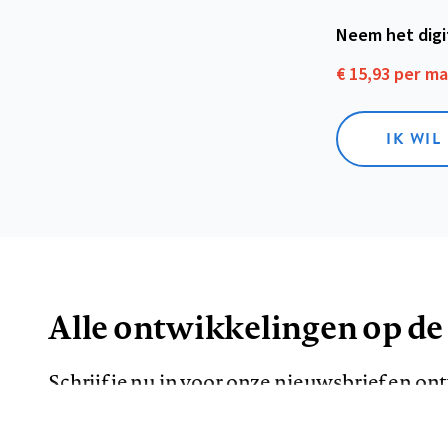
Neem het dig
€ 15,93 per m
IK WIL
Alle ontwikkelingen op de
Schrijf je nu in voor onze nieuwsbrief en o
de meest opvallende artikelen in je mailbox.