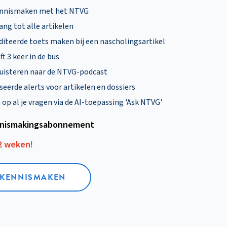
ennismaken met het NTVG
ng tot alle artikelen
diteerde toets maken bij een nascholingsartikel
ft 3 keer in de bus
uisteren naar de NTVG-podcast
eerde alerts voor artikelen en dossiers
p al je vragen via de AI-toepassing 'Ask NTVG'
nismakings­abonnement
12 weken!
L KENNISMAKEN