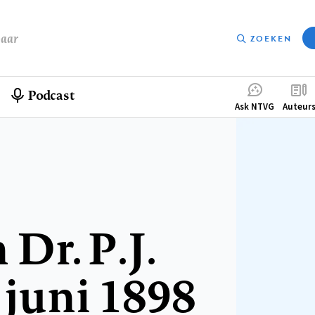
baar
ZOEKEN
Podcast
Compleme
Ask NTVG
Auteur
menu
Dr. P.J.
 juni 1898