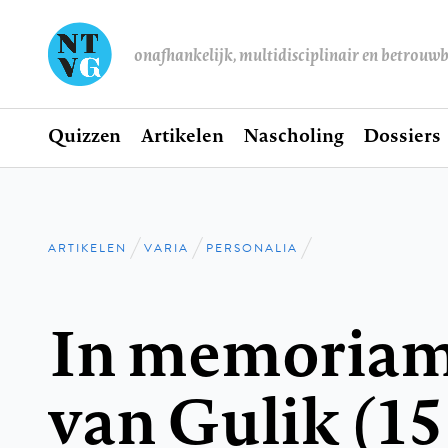
onafhankelijk, multidisciplinair en betrouw
Home
Quizzen
Artikelen
Nascholing
Dossiers
Hoofdnavigatie
ARTIKELEN
VARIA
PERSONALIA
Kruimelpad
In memoriam 
van Gulik (15