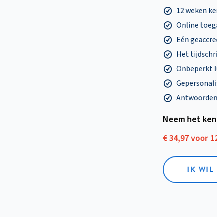
12 weken k
Online toega
Eén geaccre
Het tijdschri
Onbeperkt l
Gepersonalis
Antwoorden o
Neem het ken
€ 34,97 voor 
IK WI