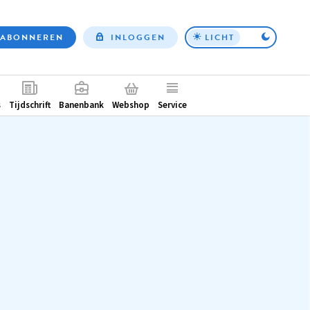
ABONNEREN
INLOGGEN
LICHT
Top
nav
ntair
s
Tijdschrift
Banenbank
Webshop
Service