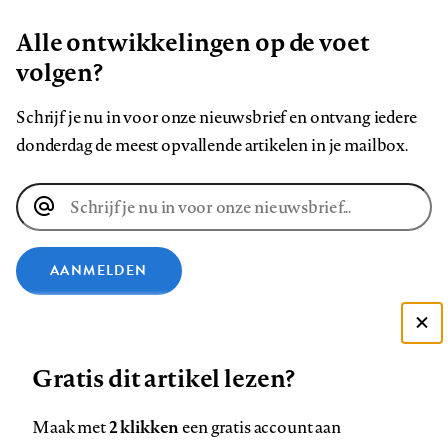
Alle ontwikkelingen op de voet
volgen?
Schrijf je nu in voor onze nieuwsbrief en ontvang iedere
donderdag de meest opvallende artikelen in je mailbox.
E-
mailadres
AANMELDEN
VOLG ONS OP
Deze site gebruikt cookies
Gratis dit artikel lezen?
Zie onze cookie policy
Volg
Volg
Volg
Volg
Volg
Volg
ACCEPTEER AANBEVOLEN INSTELLINGEN
2 klikken
Maak met
een gratis account aan
ons
ons
ons
ons
ons
ons