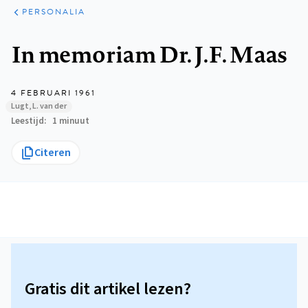
ARTIKELEN
VARIA
PERSONALIA
Kruimelpad
In memoriam Dr. J.F. Maas
4 FEBRUARI 1961
Lugt, L. van der
Leestijd
1 minuut
Citeren
Gratis dit artikel lezen?