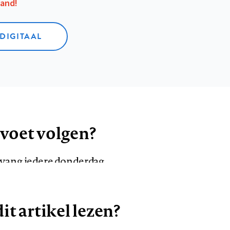
aand!
 DIGITAAL
 voet volgen?
ntvang iedere donderdag
it artikel lezen?
VOLG ONS OP
AANMELDEN