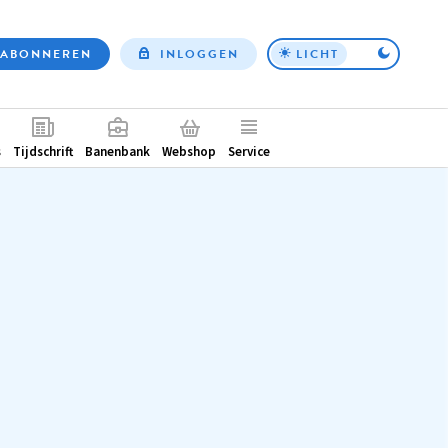
ABONNEREN
INLOGGEN
LICHT
Top
nav
ntair
s
Tijdschrift
Banenbank
Webshop
Service