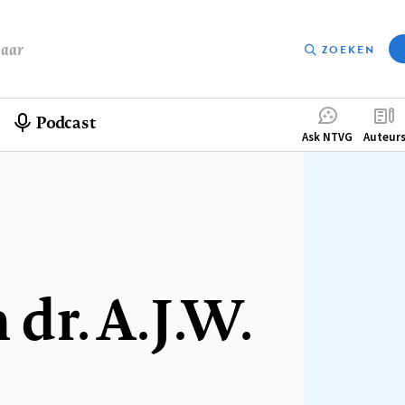
baar
ZOEKEN
Podcast
Compleme
Ask NTVG
Auteur
menu
r. A.J.W.