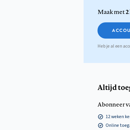
Maak met
2
ACCOU
Heb je al een a
Altijd to
Abonneer v
12 weken k
Online toega