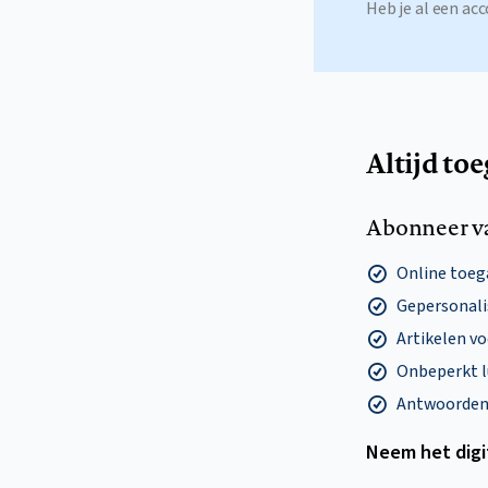
Heb je al een a
Altijd to
Abonneer v
Online toega
Gepersonalis
Artikelen v
Onbeperkt l
Antwoorden o
Neem het dig