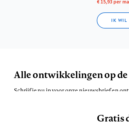
€ 15,93 per m
IK WIL
Alle ontwikkelingen op de
Schrijf je nu in voor onze nieuwsbrief en o
de meest opvallende artikelen in je mailbox.
Gratis d
E-