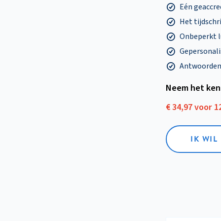
Eén geaccre
Het tijdschri
Onbeperkt l
Gepersonalis
Antwoorden o
Neem het ken
€ 34,97 voor 
IK WI