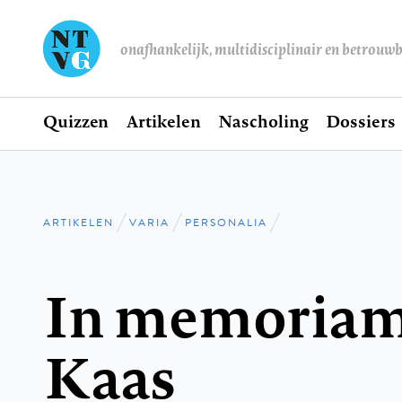
onafhankelijk, multidisciplinair en betrouw
Home
Quizzen
Artikelen
Nascholing
Dossiers
Hoofdnavigatie
ARTIKELEN
VARIA
PERSONALIA
Kruimelpad
In memoriam d
Kaas