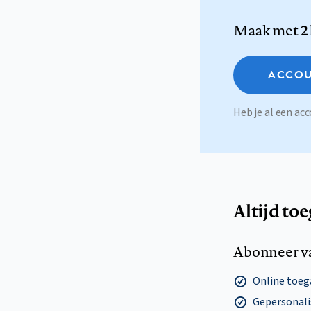
Maak met
2
ACCOU
Heb je al een a
Altijd to
Abonneer v
Online toega
Gepersonalis