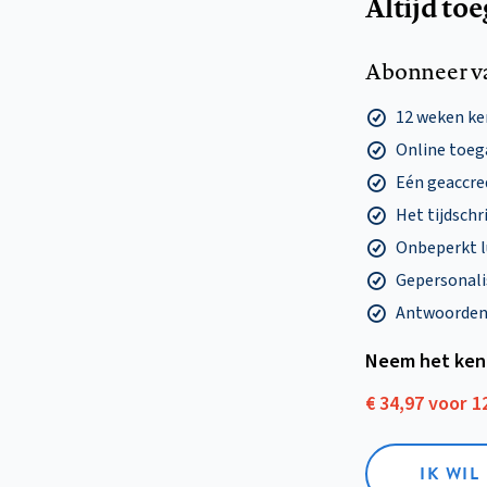
Altijd to
Abonneer v
12 weken k
Online toega
Eén geaccre
Het tijdschri
Onbeperkt l
Gepersonalis
Antwoorden o
Neem het ken
€ 34,97 voor 
IK WI