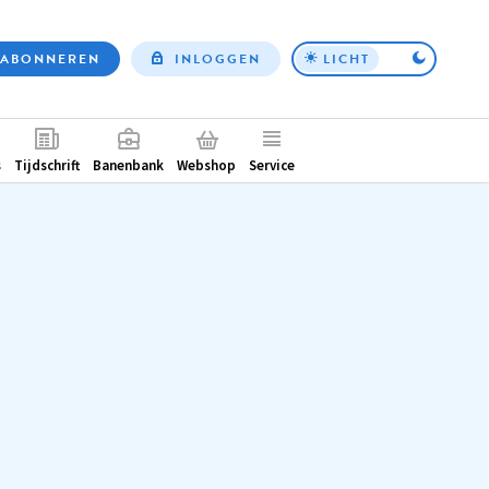
ABONNEREN
INLOGGEN
LICHT
Top
nav
ntair
s
Tijdschrift
Banenbank
Webshop
Service