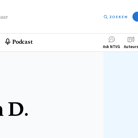
baar
ZOEKEN
Podcast
Compleme
Ask NTVG
Auteur
menu
 D.