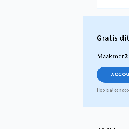
Gratis di
Maak met
2
ACCOU
Heb je al een a