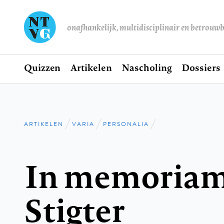
onafhankelijk, multidisciplinair en betrouw
Home
Quizzen
Artikelen
Nascholing
Dossiers
Hoofdnavigatie
ARTIKELEN
VARIA
PERSONALIA
Kruimelpad
In memoriam
Stigter