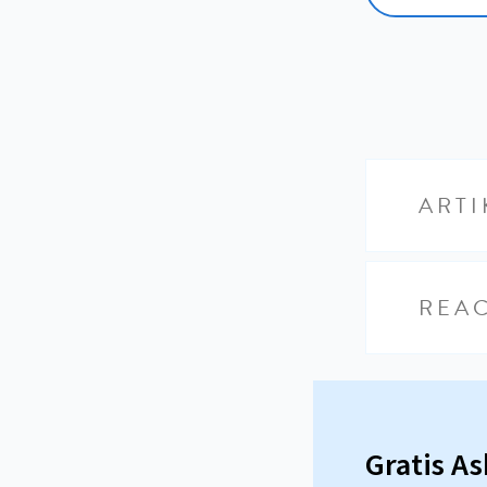
ARTI
REAC
Gratis A