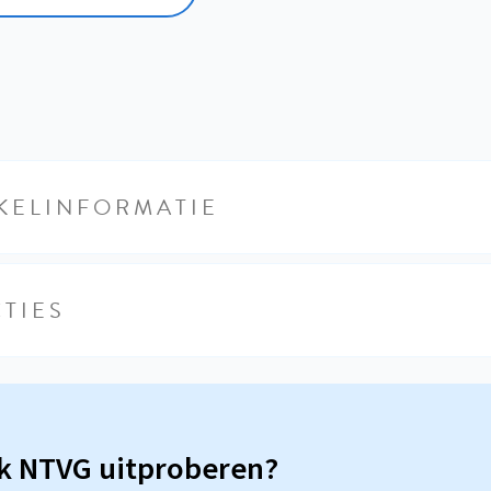
KELINFORMATIE
TIES
sk NTVG uitproberen?