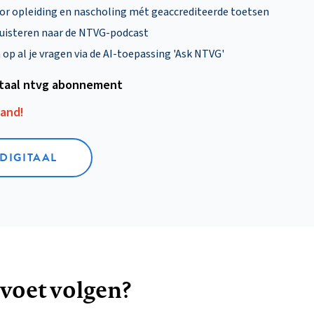
oor opleiding en nascholing mét geaccrediteerde toetsen
uisteren naar de NTVG-podcast
p al je vragen via de AI-toepassing 'Ask NTVG'
itaal ntvg abonnement
aand!
 DIGITAAL
 voet volgen?