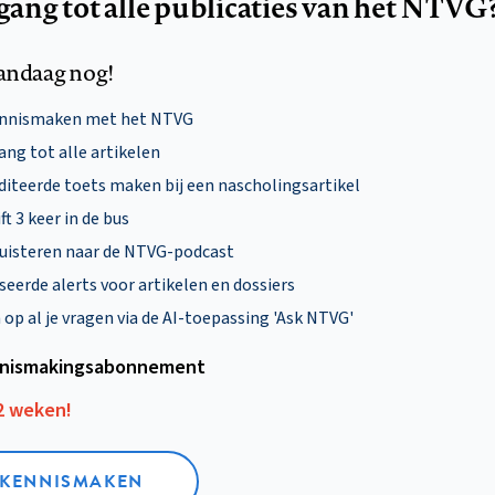
egang tot alle publicaties van het NTVG
andaag nog!
ennismaken met het NTVG
ng tot alle artikelen
diteerde toets maken bij een nascholingsartikel
ft 3 keer in de bus
uisteren naar de NTVG-podcast
eerde alerts voor artikelen en dossiers
p al je vragen via de AI-toepassing 'Ask NTVG'
nismakings­abonnement
12 weken!
L KENNISMAKEN