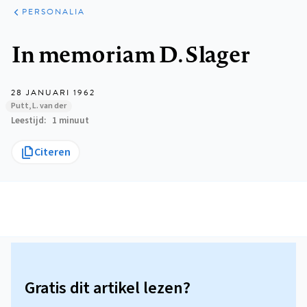
ARTIKELEN
VARIA
PERSONALIA
Kruimelpad
In memoriam D. Slager
28 JANUARI 1962
Putt, L. van der
Leestijd
1 minuut
Citeren
Gratis dit artikel lezen?