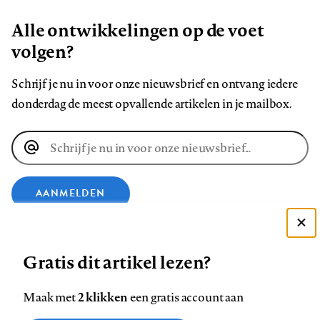
Alle ontwikkelingen op de voet
volgen?
Schrijf je nu in voor onze nieuwsbrief en ontvang iedere
donderdag de meest opvallende artikelen in je mailbox.
E-
mailadres
AANMELDEN
VOLG ONS OP
Deze site gebruikt cookies
Gratis dit artikel lezen?
Zie onze cookie policy
ACCEPTEER AANBEVOLEN INSTELLINGEN
Volg
Volg
Volg
Volg
Volg
Volg
2 klikken
Maak met
een gratis account aan
ons
ons
ons
ons
ons
ons