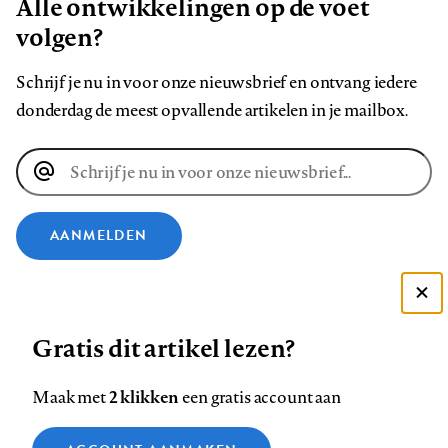
Alle ontwikkelingen op de voet
volgen?
Schrijf je nu in voor onze nieuwsbrief en ontvang iedere
donderdag de meest opvallende artikelen in je mailbox.
E-
mailadres
AANMELDEN
VOLG ONS OP
Deze site gebruikt cookies
Gratis dit artikel lezen?
Zie onze cookie policy
Volg
Volg
Volg
Volg
Volg
Volg
ACCEPTEER AANBEVOLEN INSTELLINGEN
ons
ons
2 klikken
ons
ons
ons
ons
Maak met
een gratis account aan
op
op
op
op
op
op
Contact
Colofon
Disclaimer
Privacy
About us
Functionele cookies