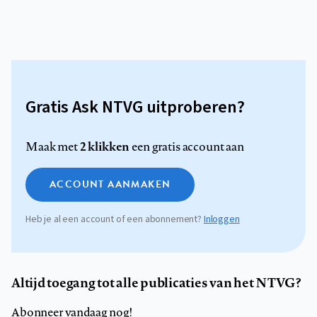
Gratis Ask NTVG uitproberen?
2 klikken
Maak met
een gratis account aan
ACCOUNT AANMAKEN
Heb je al een account of een abonnement?
Inloggen
Altijd toegang tot alle publicaties van het NTVG?
Abonneer vandaag nog!