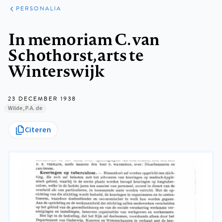
ARTIKELEN
VARIA
PERSONALIA
Kruimelpad
In memoriam C. van
Schothorst, arts te
Winterswijk
23 DECEMBER 1938
Wilde, P.A. de
Citeren