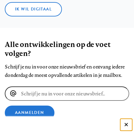
IK WIL DIGITAAL
Alle ontwikkelingen op de voet
volgen?
Schrijf je nu in voor onze nieuwsbrief en ontvang iedere
donderdag de meest opvallende artikelen in je mailbox.
E-
mailadres
AANMELDEN
Deze site gebruikt cookies
VOLG ONS OP