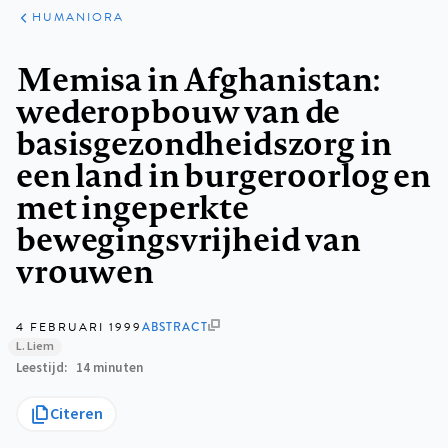
ARTIKELEN
PERSPECTIEF
HUMANIORA
Kruimelpad
Memisa in Afghanistan:
wederopbouw van de
basisgezondheidszorg in
een land in burgeroorlog en
met ingeperkte
bewegingsvrijheid van
vrouwen
4 FEBRUARI 1999
ABSTRACT
L. Liem
Leestijd
14 minuten
Citeren