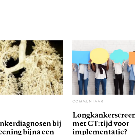
COMMENTAAR
Longkankerscree
nkerdiagnosen bij
met CT: tijd voor
eening bijna een
implementatie?