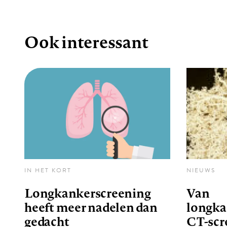
Ook interessant
IN HET KORT
NIEUWS
Longkankerscreening
Van
heeft meer nadelen dan
longka
gedacht
CT-scr