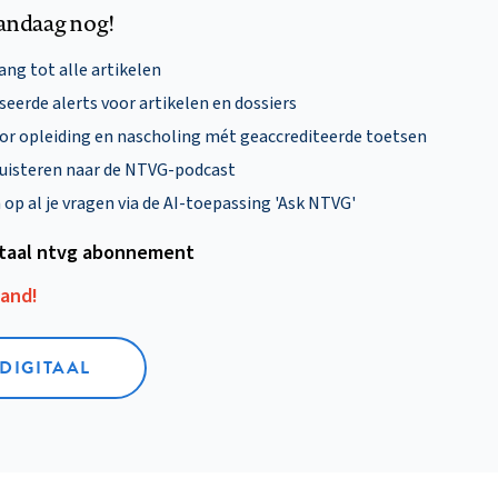
andaag nog!
ng tot alle artikelen
eerde alerts voor artikelen en dossiers
oor opleiding en nascholing mét geaccrediteerde toetsen
uisteren naar de NTVG-podcast
p al je vragen via de AI-toepassing 'Ask NTVG'
itaal ntvg abonnement
aand!
 DIGITAAL