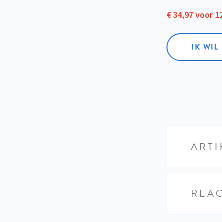
€ 34,97 voor 
IK WI
ARTI
REAC