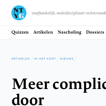
onafhankelijk, multidisciplinair en betrouw
Home
Quizzen
Artikelen
Nascholing
Dossiers
Hoofdnavigatie
ARTIKELEN
IN HET KORT
NIEUWS
Kruimelpad
Meer complic
door