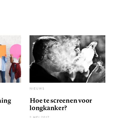
NIEUWS
ning
Hoe te screenen voor
longkanker?
2 MEI 2017