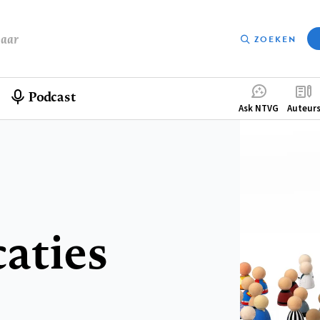
baar
ZOEKEN
Podcast
Compleme
Ask NTVG
Auteur
menu
aties