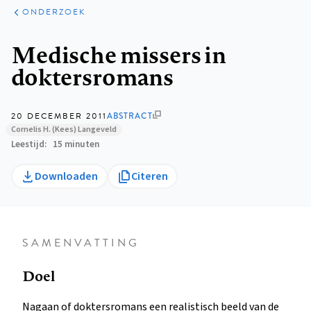
ARTIKELEN
ONDERZOEK
ONDERZOEK
Kruimelpad
Medische missers in
doktersromans
20 DECEMBER 2011
ABSTRACT
Cornelis H. (Kees) Langeveld
Leestijd
15 minuten
Downloaden
Citeren
SAMENVATTING
Doel
Nagaan of doktersromans een realistisch beeld van de