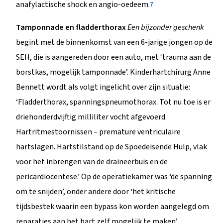
anafylactische shock en angio-oedeem.
7
Tamponnade en fladderthorax
Een bijzonder geschenk
begint met de binnenkomst van een 6-jarige jongen op de
SEH, die is aangereden door een auto, met ‘trauma aan de
borstkas, mogelijk tamponnade’. Kinderhartchirurg Anne
Bennett wordt als volgt ingelicht over zijn situatie:
‘Fladderthorax, spanningspneumothorax. Tot nu toe is er
driehonderdvijftig milliliter vocht afgevoerd.
Hartritmestoornissen – premature ventriculaire
hartslagen. Hartstilstand op de Spoedeisende Hulp, vlak
voor het inbrengen van de draineerbuis en de
pericardiocentese.’ Op de operatiekamer was ‘de spanning
om te snijden’, onder andere door ‘het kritische
tijdsbestek waarin een bypass kon worden aangelegd om
reparaties aan het hart zelf mogelijk te maken’.