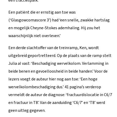
een tractiespalk.”’
Een patiënt die er ernstig aan toe was
(‘Glasgowcomascore 3’) had ‘een snelle, zwakke hartslag
en mogelijk Cheyne-Stokes ademhaling. Hij zou het
waarschijnlijk niet overleven.’
Een derde slachtoffer van de treinramp, Ken, wordt
uitgebreid geportretteerd. Op de plaats van de ramp stelt
Julia al vast: ‘Beschadiging wervelkolom. Verlamming in
beide benen en gevoelloosheid in beide handen.’ Voor de
lezers voegt de auteur hier nog aan toe: ‘Een hoge
wervelkolombeschadiging dus.’ 41 pagina’s verderop
vermeldt de auteur de diagnose: ‘fractuurdislocatie in C6/7
en fractuur in T8’. Van de aanduiding ‘C6/7’ en ‘T8’ werd
geen uitleg gegeven.