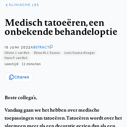
KLINISCHE
ARTIKELEN
PRAKTIJK
KLINISCHE LES
Kruimelpad
Medisch tatoeëren, een
onbekende behandeloptie
15 JUNI 2022
ABSTRACT
Olivier J. van Not
Rinus M.J. Souisa
Loes Souisa-Kooger
Hans P. van Not
Leestijd
11 minuten
Citeren
Beste collega’s,
Vandaag gaan we het hebben over medische
toepassingen van tatoeëren. Tatoeëren wordt over het
algemeen meer als een decoratie gezien dan als een