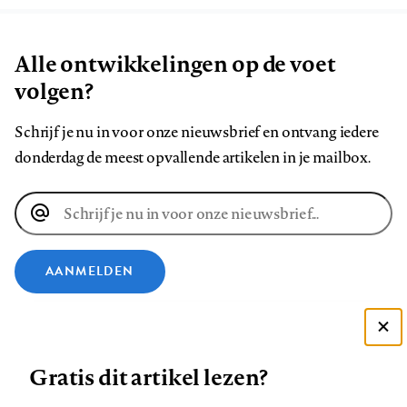
Alle ontwikkelingen op de voet
volgen?
Schrijf je nu in voor onze nieuwsbrief en ontvang iedere
donderdag de meest opvallende artikelen in je mailbox.
E-
mailadres
AANMELDEN
VOLG ONS OP
Deze site gebruikt cookies
Gratis dit artikel lezen?
Zie onze cookie policy
Volg
Volg
Volg
Volg
Volg
Volg