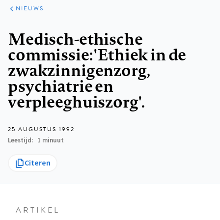
ARTIKELEN
HET
NIEUWS
KORT
Kruimelpad
Medisch-ethische
commissie: 'Ethiek in de
zwakzinnigenzorg,
psychiatrie en
verpleeghuiszorg'.
25 AUGUSTUS 1992
Leestijd
1 minuut
Citeren
ARTIKEL