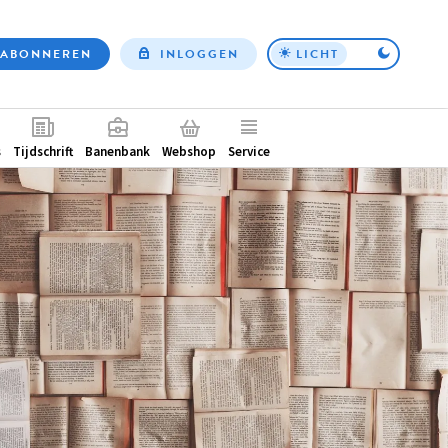
ABONNEREN
INLOGGEN
LICHT
Top
nav
ntair
s
Tijdschrift
Banenbank
Webshop
Service