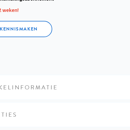
12 weken!
L KENNISMAKEN
KELINFORMATIE
TIES