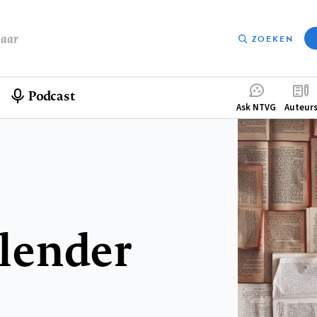
baar
ZOEKEN
Podcast
Compleme
Ask NTVG
Auteur
menu
lender