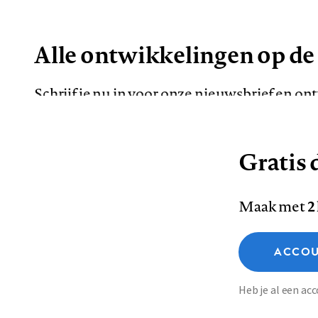
Alle ontwikkelingen op de
Schrijf je nu in voor onze nieuwsbrief en o
de meest opvallende artikelen in je mailbox.
Gratis d
E-
Maak met
2
mailadres
Functionele cookies
ACCOU
Analytische cookies
Marketing cookies
Contact
Colofon
Di
Heb je al een a
Footer
Sla voorkeuren op