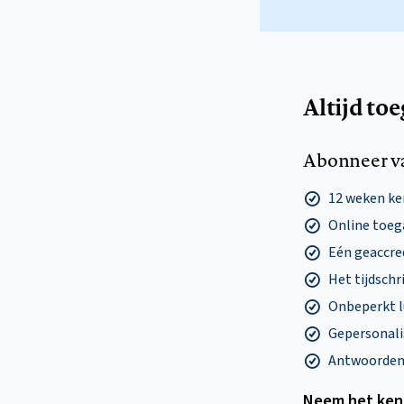
Altijd to
Abonneer v
12 weken k
Online toega
Eén geaccre
Het tijdschri
Onbeperkt l
Gepersonalis
Antwoorden o
Neem het ken