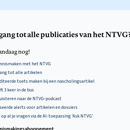
egang tot alle publicaties van het NTVG
andaag nog!
ennismaken met het NTVG
ng tot alle artikelen
diteerde toets maken bij een nascholingsartikel
ft 3 keer in de bus
uisteren naar de NTVG-podcast
eerde alerts voor artikelen en dossiers
p al je vragen via de AI-toepassing 'Ask NTVG'
nismakings­abonnement