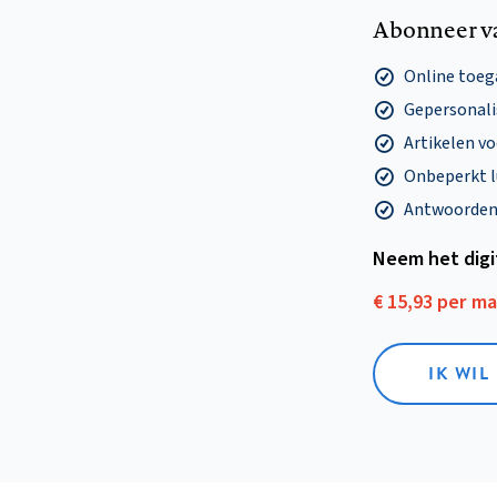
Abonneer v
Online toega
Gepersonalis
Artikelen v
Onbeperkt l
Antwoorden o
Neem het dig
€ 15,93 per m
IK WIL