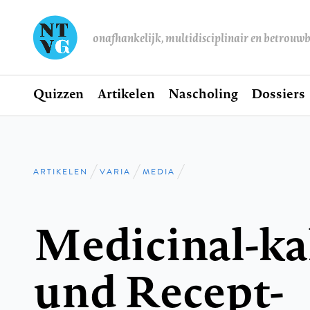
onafhankelijk, multidisciplinair en betrouw
Home
Quizzen
Artikelen
Nascholing
Dossiers
Hoofdnavigatie
ARTIKELEN
VARIA
MEDIA
Kruimelpad
Medicinal-ka
und Recept-