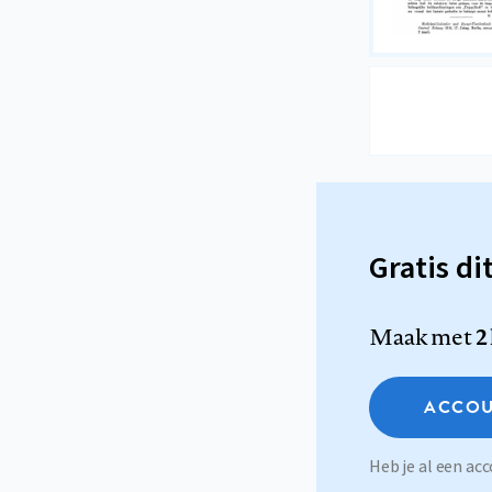
Gratis di
Maak met
2
ACCOU
Heb je al een a