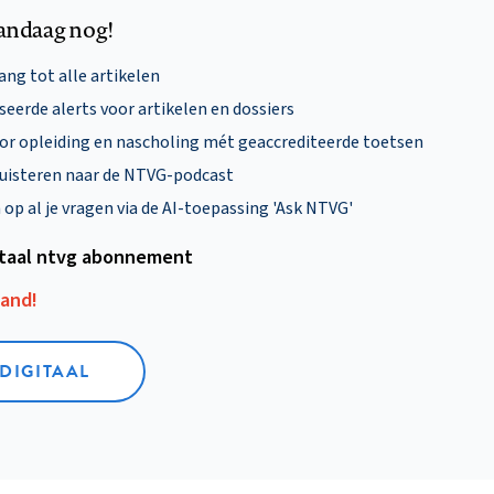
andaag nog!
ng tot alle artikelen
eerde alerts voor artikelen en dossiers
oor opleiding en nascholing mét geaccrediteerde toetsen
uisteren naar de NTVG-podcast
p al je vragen via de AI-toepassing 'Ask NTVG'
itaal ntvg abonnement
aand!
 DIGITAAL