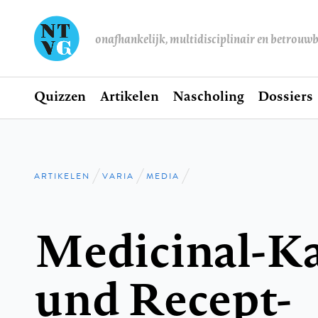
onafhankelijk, multidisciplinair en betrouw
Home
Quizzen
Artikelen
Nascholing
Dossiers
Hoofdnavigatie
ARTIKELEN
VARIA
MEDIA
Kruimelpad
Medicinal-K
und Recept-