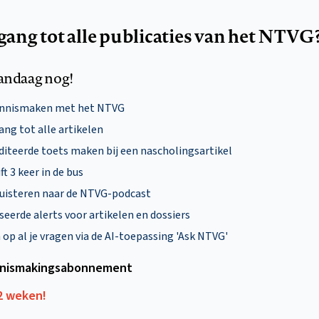
egang tot alle publicaties van het NTVG
andaag nog!
ennismaken met het NTVG
ng tot alle artikelen
diteerde toets maken bij een nascholingsartikel
ft 3 keer in de bus
uisteren naar de NTVG-podcast
eerde alerts voor artikelen en dossiers
p al je vragen via de AI-toepassing 'Ask NTVG'
nismakings­abonnement
12 weken!