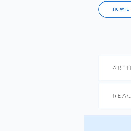
IK WI
ARTI
REAC