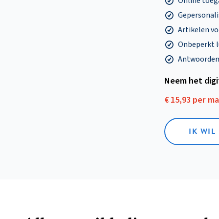
Online toega
Gepersonalis
Artikelen v
Onbeperkt l
Antwoorden o
Neem het dig
€ 15,93 per m
IK WIL