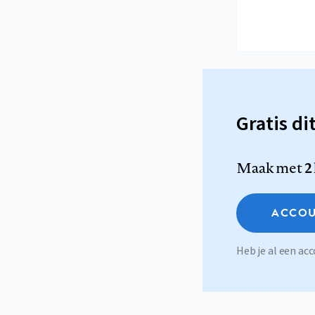
Gratis di
Maak met
2
ACCOU
Heb je al een a