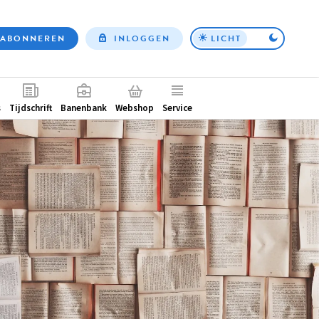
ABONNEREN
INLOGGEN
LICHT
Top
nav
ntair
s
Tijdschrift
Banenbank
Webshop
Service