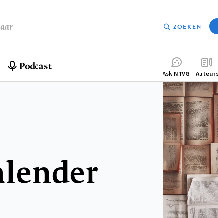
baar
ZOEKEN
Podcast
Compleme
Ask NTVG
Auteur
menu
alender