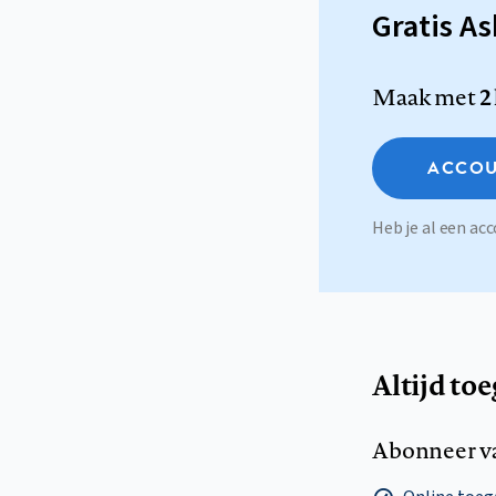
Gratis A
Maak met
2
ACCOU
Heb je al een a
Altijd to
Abonneer v