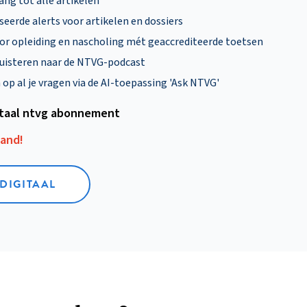
ng tot alle artikelen
eerde alerts voor artikelen en dossiers
oor opleiding en nascholing mét geaccrediteerde toetsen
uisteren naar de NTVG-podcast
p al je vragen via de AI-toepassing 'Ask NTVG'
itaal ntvg abonnement
aand!
 DIGITAAL