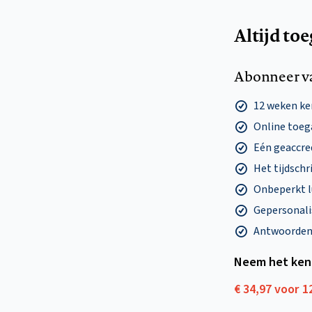
Altijd to
Abonneer v
12 weken k
Online toega
Eén geaccre
Het tijdschri
Onbeperkt l
Gepersonalis
Antwoorden o
Neem het ken
€ 34,97 voor 