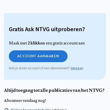
Gratis Ask NTVG uitproberen?
2 klikken
Maak met
een gratis account aan
ACCOUNT AANMAKEN
Heb je al een account of een abonnement?
Inloggen
Altijd toegang tot alle publicaties van het NTVG?
Abonneer vandaag nog!