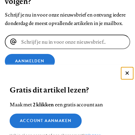
volgen?
Schrijf je nu in voor onze nieuwsbrief en ontvang iedere
donderdag de meest opvallende artikelen in je mailbox.
E-
mailadres
AANMELDEN
Deze site gebruikt cookies
VOLG ONS OP
Gratis dit artikel lezen?
Zie onze cookie policy
ACCEPTEER AANBEVOLEN INSTELLINGEN
Volg
Volg
Volg
Volg
Volg
Volg
2 klikken
Maak met
een gratis account aan
ons
ons
ons
ons
ons
ons
Functionele cookies
op
op
op
op
op
op
Contact
Colofon
Disclaimer
Privacy
About us
ACCOUNT AANMAKEN
Medische vragen verdienen
Sluiten
Footer
Analytische cookies
Facebook
LinkedIn
Bluesky
Instagram
YouTube
Pinterest
betrouwbare antwoorden