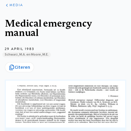
ARTIKELEN
VARIA
MEDIA
Kruimelpad
Medical emergency
manual
29 APRIL 1983
Schwarz, M.A. en Moore, M.E.
Citeren