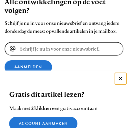
Alle ontwikkelingen op de voet
volgen?
Schrijf je nu in voor onze nieuwsbrief en ontvang iedere
donderdag de meest opvallende artikelen in je mailbox.
E-
mailadres
AANMELDEN
Deze site gebruikt cookies
VOLG ONS OP
Gratis dit artikel lezen?
Zie onze cookie policy
ACCEPTEER AANBEVOLEN INSTELLINGEN
Volg
Volg
Volg
Volg
Volg
Volg
2 klikken
Maak met
een gratis account aan
ons
ons
ons
ons
ons
ons
Functionele cookies
op
op
op
op
op
op
Contact
Colofon
Disclaimer
Privacy
About us
ACCOUNT AANMAKEN
Medische vragen verdienen
Sluiten