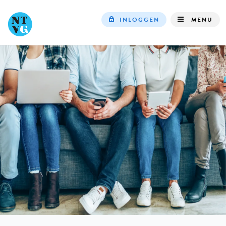
INLOGGEN
MENU
Top
navigation
IN