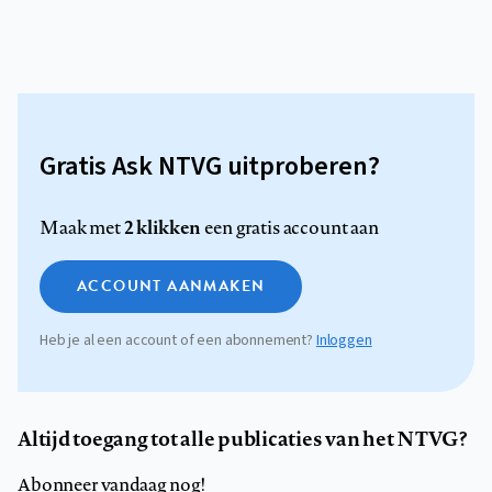
Gratis Ask NTVG uitproberen?
2 klikken
Maak met
een gratis account aan
ACCOUNT AANMAKEN
Heb je al een account of een abonnement?
Inloggen
Altijd toegang tot alle publicaties van het NTVG?
Abonneer vandaag nog!