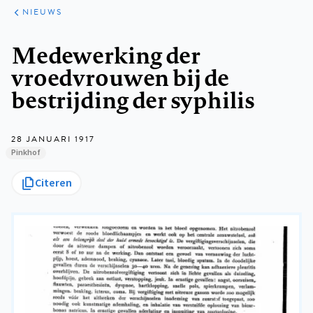
ARTIKELEN
HET
NIEUWS
KORT
Kruimelpad
Medewerking der
vroedvrouwen bij de
bestrijding der syphilis
28 JANUARI 1917
Pinkhof
Citeren