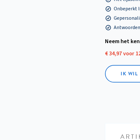
Onbeperkt l
Gepersonalis
Antwoorden o
Neem het ken
€ 34,97 voor 
IK WI
ARTI