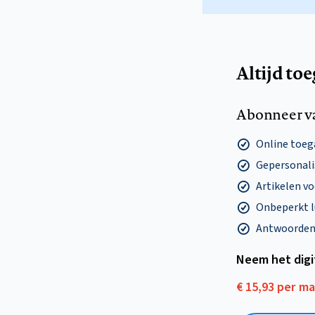
Altijd to
Abonneer v
Online toega
Gepersonalis
Artikelen v
Onbeperkt l
Antwoorden o
Neem het dig
€ 15,93 per m