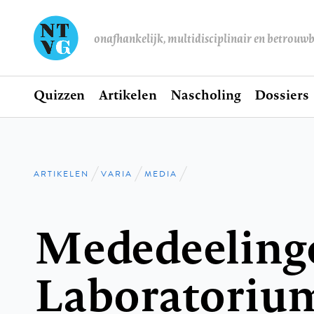
onafhankelijk, multidisciplinair en betrouw
Home
Quizzen
Artikelen
Nascholing
Dossiers
Hoofdnavigatie
ARTIKELEN
VARIA
MEDIA
Kruimelpad
Mededeelinge
Laboratoriu