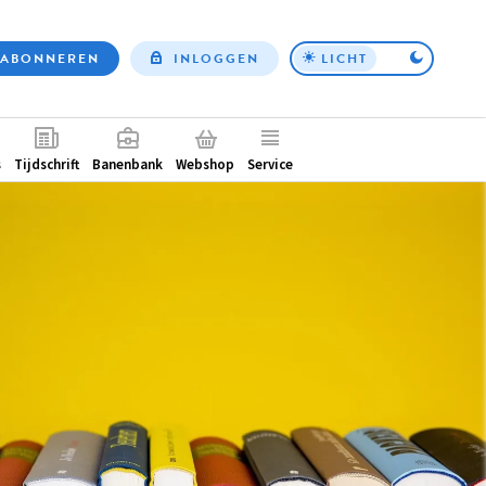
ABONNEREN
INLOGGEN
LICHT
Top
nav
ntair
s
Tijdschrift
Banenbank
Webshop
Service