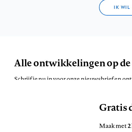
IK WIL
Alle ontwikkelingen op de
Schrijf je nu in voor onze nieuwsbrief en o
de meest opvallende artikelen in je mailbox.
Gratis d
E-
Maak met
2
mailadres