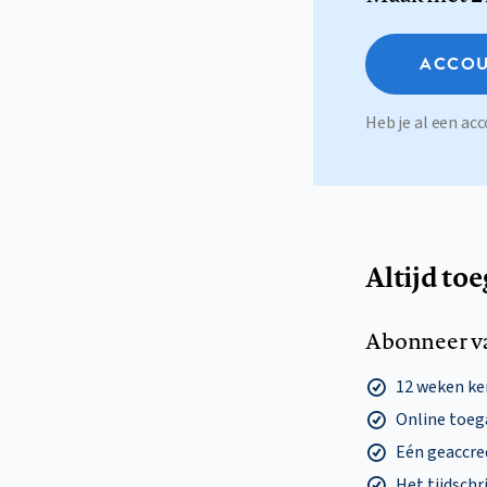
ACCOU
Heb je al een a
Altijd to
Abonneer v
12 weken k
Online toega
Eén geaccre
Het tijdschri