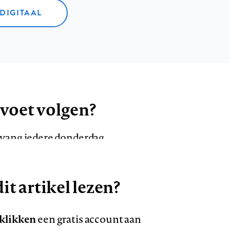
 DIGITAAL
 voet volgen?
ntvang iedere donderdag
it artikel lezen?
VOLG ONS OP
AANMELDEN
Volg
Volg
 klikken
een gratis account aan