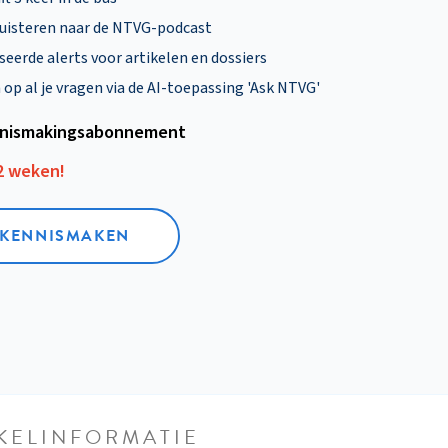
uisteren naar de NTVG-podcast
eerde alerts voor artikelen en dossiers
p al je vragen via de AI-toepassing 'Ask NTVG'
nismakings­abonnement
12 weken!
L KENNISMAKEN
KELINFORMATIE