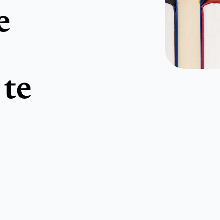
e
 te