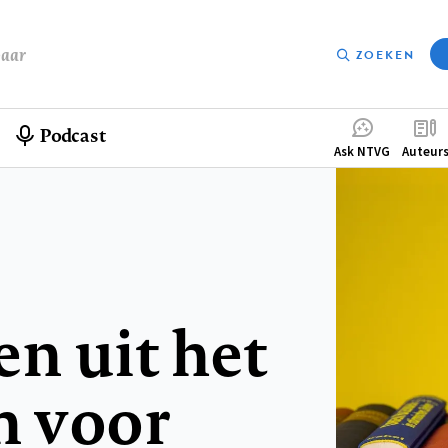
baar
ZOEKEN
Podcast
Compleme
Ask NTVG
Auteur
menu
n uit het
m voor