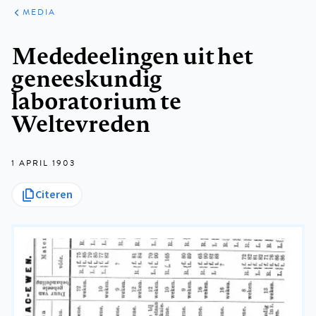
ARTIKELEN
VARIA
MEDIA
Kruimelpad
Mededeelingen uit het
geneeskundig
laboratorium te
Weltevreden
1 APRIL 1903
Citeren